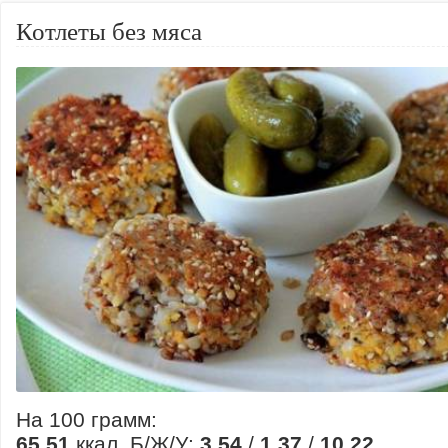
Котлеты без мяса
На 100 грамм:
65.51
ккал, Б/Ж/У:
3.54
/
1.37
/
10.22