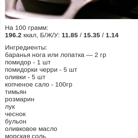
На 100 грамм:
196.2
ккал, Б/Ж/У:
11.85
/
15.35
/
1.14
Ингредиенты:
баранья нога или лопатка — 2 гр
помидор - 1 шт
помидорки черри - 5 шт
оливки - 5 шт
копченое сало - 100гр
тимьян
розмарин
лук
чеснок
бульон
оливковое масло
морская соль