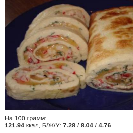
На 100 грамм:
121.94
ккал, Б/Ж/У:
7.28
/
8.04
/
4.76