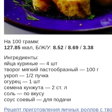
На 100 грамм:
127.85
ккал, Б/Ж/У:
8.52
/
8.69
/
3.38
Ингредиенты:
яйца куриные — 4 шт
творог мягкий пастообразный — 100 г
укроп — 1/2 пучка
огурец — 1 шт
семена кунжута — 2 ст. л
соль — по вкусу
соус соевый — для подачи
Рецепт приготовления яичных роллов с тв