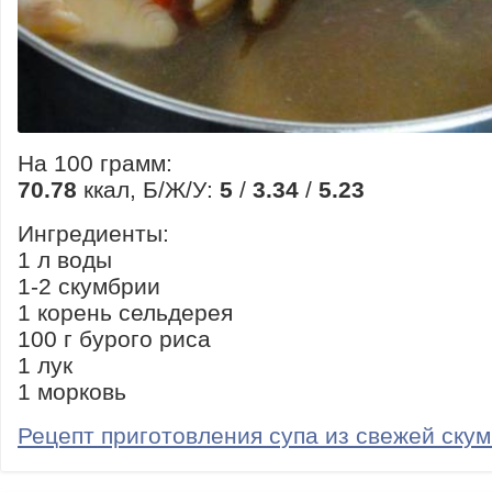
На 100 грамм:
70.78
ккал, Б/Ж/У:
5
/
3.34
/
5.23
Ингредиенты:
1 л воды
1-2 скумбрии
1 корень сельдерея
100 г бурого риса
1 лук
1 морковь
Рецепт приготовления супа из свежей ску