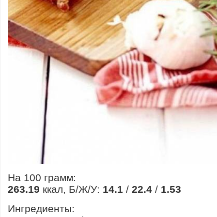
На 100 грамм:
263.19
ккал, Б/Ж/У:
14.1
/
22.4
/
1.53
Ингредиенты: