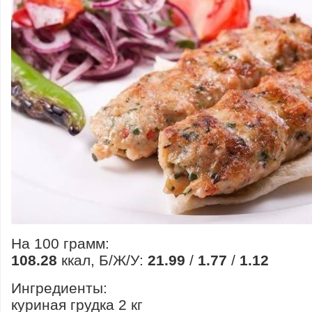
На 100 грамм:
108.28
ккал, Б/Ж/У:
21.99
/
1.77
/
1.12
Ингредиенты:
куриная грудка 2 кг