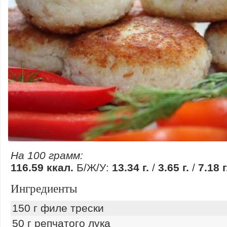
На 100 грамм:
116.59 ккал.
Б/Ж/У:
13.34 г.
/
3.65 г.
/
7.18 г
Ингредиенты
150 г филе трески
50 г репчатого лука