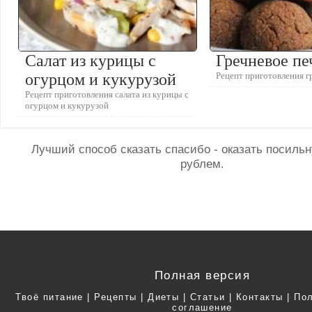
Салат из курицы с
Гречневое пе
огурцом и кукурузой
Рецепт приготовления г
Рецепт приготовления салата из курицы с
огурцом и кукурузой
Лучший способ сказать спасибо - оказать посил
рублем.
Полная версия
Твоё питание
|
Рецепты
|
Диеты
|
Статьи
|
Контакты
|
Пол
соглашение