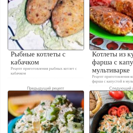
Рыбные котлеты с
Котлеты из к
кабачком
фарша с капу
Рецепт приготовления рыбных котлет с
мультиварке
кабачком
Рецепт приготовления к
фарша с капустой в мул
Предыдущий рецепт
Следующий 