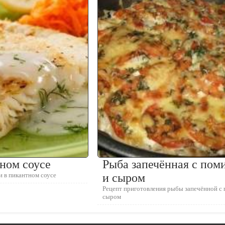
ном соусе
Рыба запечённая с пом
и в пикантном соусе
и сыром
Рецепт приготовления рыбы запечённой с
сыром