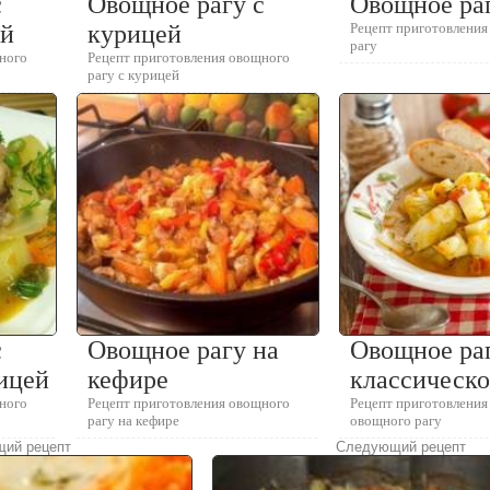
с
Овощное рагу с
Овощное ра
ой
курицей
Рецепт приготовлени
рагу
ного
Рецепт приготовления овощного
рагу с курицей
с
Овощное рагу на
Овощное ра
ицей
кефире
классическо
ного
Рецепт приготовления овощного
Рецепт приготовления
рагу на кефире
овощного рагу
ий рецепт
Следующий рецепт