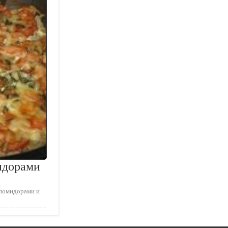
идорами
 помидорами и