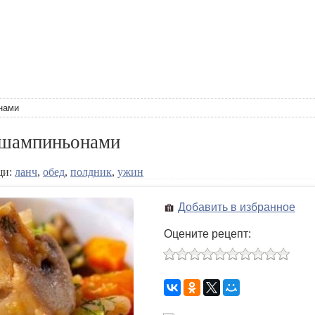
нами
 шампиньонами
щи:
ланч
,
обед
,
полдник
,
ужин
Добавить в избранное
Оцените рецепт: