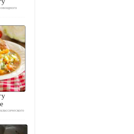
гу
я овощного
гу
е
 классического