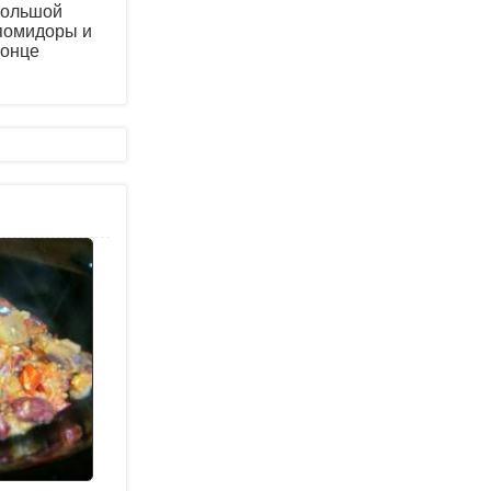
большой
 помидоры и
конце