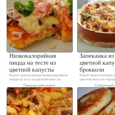
Низкокалорийная
Запеканка из
пицца на тесте из
цветной капу
цветной капусты
брокколи
Рецепт приготовления низкокалорийной
Рецепт приготовления за
пиццы на тесте из цветной капусты
цветной капусты и брок
Предыдущий рецепт
Следующий 