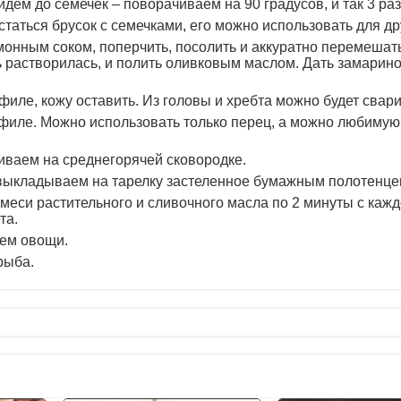
йдем до семечек – поворачиваем на 90 градусов, и так 3 раз
остаться брусок с семечками, его можно использовать для др
онным соком, поперчить, посолить и аккуратно перемешат
ь растворилась, и полить оливковым маслом. Дать замарин
филе, кожу оставить. Из головы и хребта можно будет свари
 филе. Можно использовать только перец, а можно любимую
иваем на среднегорячей сковородке.
ыкладываем на тарелку застеленное бумажным полотенце
еси растительного и сливочного масла по 2 минуты с каж
та.
ем овощи.
рыба.