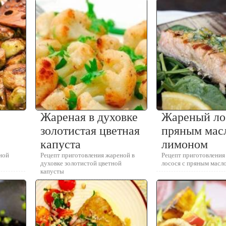
Жареная в духовке
Жареный ло
золотистая цветная
пряным мас
капуста
лимоном
ной
Рецепт приготовления жареной в
Рецепт приготовления
духовке золотистой цветной
лосося с пряным масл
капусты