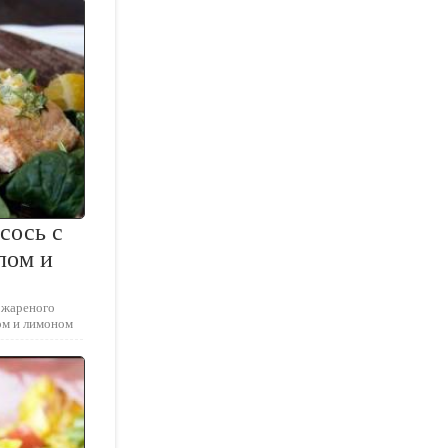
сось с
лом и
 жареного
ом и лимоном