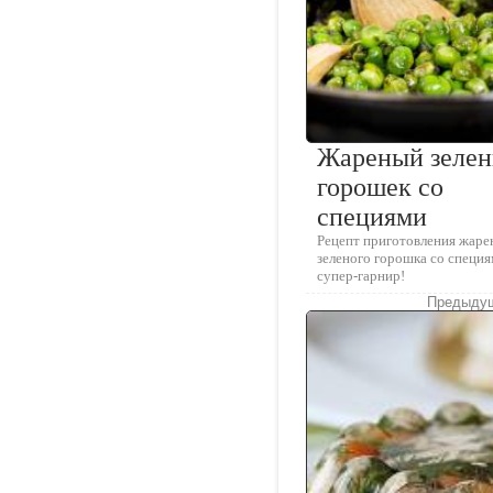
Жареный зеле
горошек со
специями
Рецепт приготовления жаре
зеленого горошка со специя
супер-гарнир!
Предыдущ