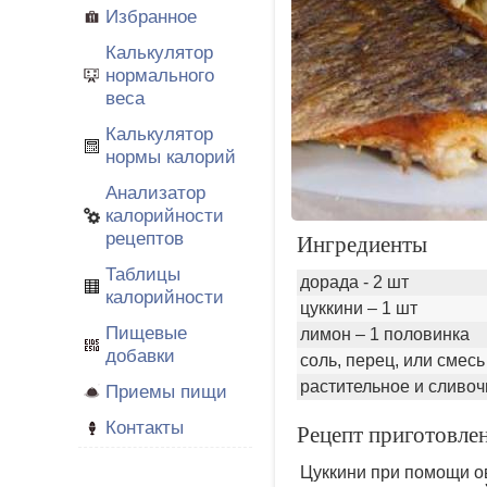
Избранное
Калькулятор
нормального
веса
Калькулятор
нормы калорий
Анализатор
калорийности
рецептов
Ингредиенты
Таблицы
дорада - 2 шт
калорийности
цуккини – 1 шт
Пищевые
лимон – 1 половинка
добавки
соль, перец, или смес
растительное и сливо
Приемы пищи
Контакты
Рецепт приготовле
Цуккини при помощи о