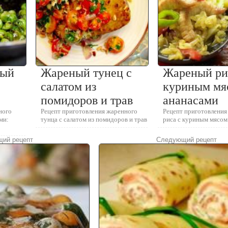
ный
Жареный тунец с
Жареный ри
салатом из
куриным мя
помидоров и трав
ананасами
ного
Рецепт приготовления жаренного
Рецепт приготовления
ми:
тунца с салатом из помидоров и трав
риса с куриным мясом
ий рецепт
Следующий рецепт