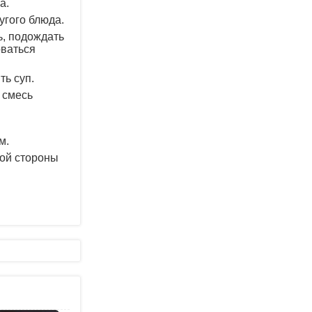
а.
угого блюда.
ь, подождать
оваться
ть суп.
 смесь
м.
дой стороны