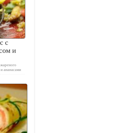
с с
сом и
 жареного
 и ананасами