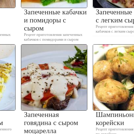
Запеченные кабачки
Запеченные
и помидоры с
с легким сы
сыром
Рецепт приготовления
кабачков с легким сыр
ченных
Рецепт приготовления запеченных
кабачков с помидорами и сыром
Запеченная
Шампиньон
м
говядина с сыром
корейски
ченного
моцарелла
Рецепт приготовлени
по-корейски