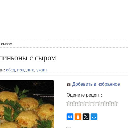
 сыром
пиньоны с сыром
щи:
обед
,
полдник
,
ужин
Добавить в избранное
Оцените рецепт: