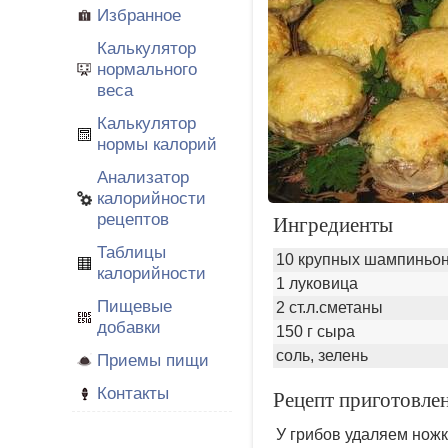
Избранное
Калькулятор
нормального
веса
Калькулятор
нормы калорий
Анализатор
калорийности
рецептов
Ингредиенты
Таблицы
10 крупных шампиньо
калорийности
1 луковица
Пищевые
2 ст.л.сметаны
добавки
150 г сыра
соль, зелень
Приемы пищи
Контакты
Рецепт приготовле
У грибов удаляем ножк