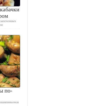
 кабачки
ром
 запеченных
ом
ы по-
я шампиньонов