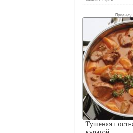
Предыдущ
Тушеная постна
курагой