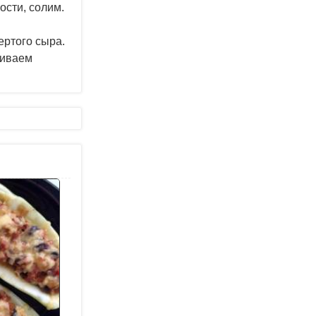
ости, солим.
ертого сыра.
ливаем