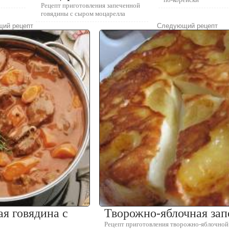
Рецепт приготовления запеченной
говядины с сыром моцарелла
ий рецепт
Следующий рецепт
я говядина с
Творожно-яблочная зап
Рецепт приготовления творожно-яблочной