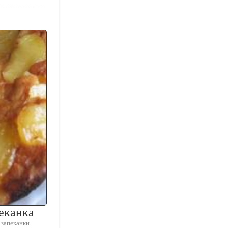
еканка
 запеканки