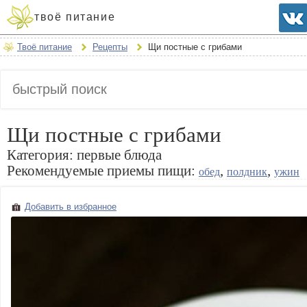
твоё питание
Твоё питание
Рецепты
Щи постные с грибами
Щи постные с грибами
Категория:
первые блюда
Рекомендуемые приемы пищи:
,
,
обед
полдник
ужин
Добавить в избранное