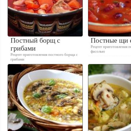
Постный борщ с
Постные щи 
грибами
Рецепт приготовления 
фасолью
Рецепт приготовления постного борща с
грибами