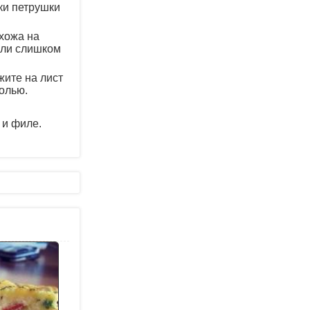
ки петрушки
охожа на
сли слишком
жите на лист
олью.
 и филе.