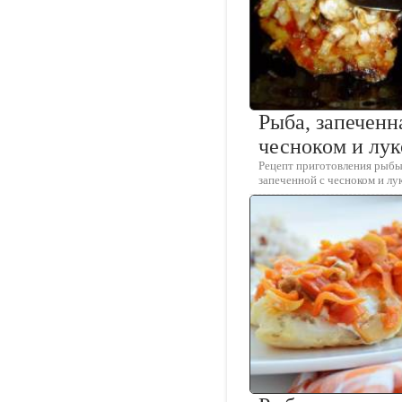
Рыба, запеченн
чесноком и лу
Рецепт приготовления рыбы
запеченной с чесноком и лу