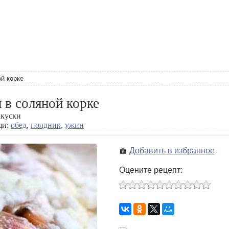
й корке
 в соляной корке
акуски
щи:
обед
,
полдник
,
ужин
Добавить в избранное
Оцените рецепт: