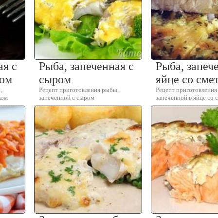
ая с
Рыба, запеченная с
Рыба, запеч
ком
сыром
яйце со сме
,
Рецепт приготовления рыбы,
Рецепт приготовления
ком
запеченной с сыром
запеченной в яйце со 