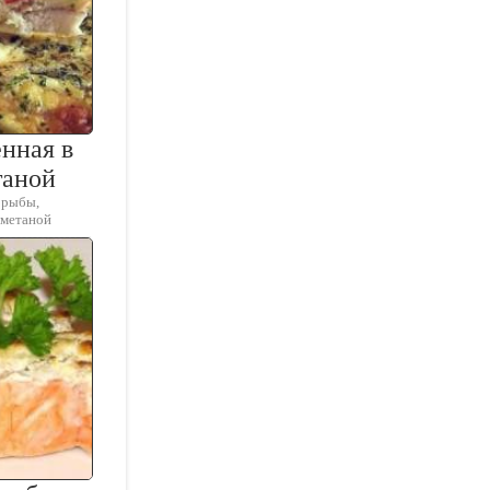
енная в
таной
 рыбы,
сметаной