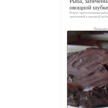
Рыба, запеченн
овощной шубк
Рецепт приготовления рыбы
запеченной в овощной шуб
Предыдущ