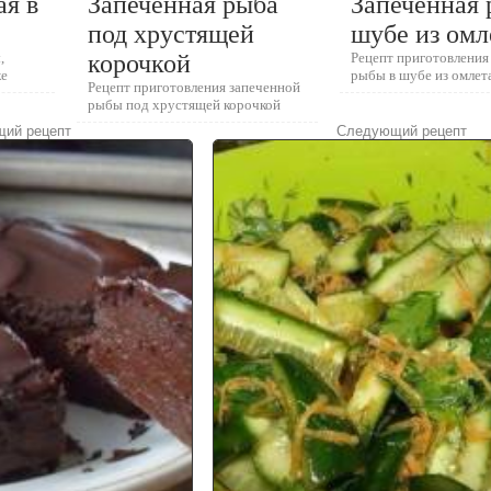
ая в
Запеченная рыба
Запеченная 
е
под хрустящей
шубе из омл
,
корочкой
Рецепт приготовления
ке
рыбы в шубе из омлет
Рецепт приготовления запеченной
рыбы под хрустящей корочкой
ий рецепт
Следующий рецепт