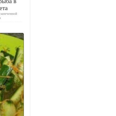
рыба в
ета
 запеченной
а