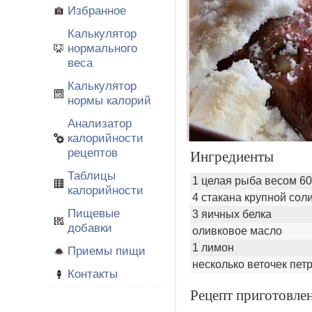
Избранное
Калькулятор
нормального
веса
Калькулятор
нормы калорий
Анализатор
калорийности
рецептов
Ингредиенты
Таблицы
1 целая рыба весом 6
калорийности
4 стакана крупной сол
Пищевые
3 яичных белка
добавки
оливковое масло
1 лимон
Приемы пищи
несколько веточек пет
Контакты
Рецепт приготовле