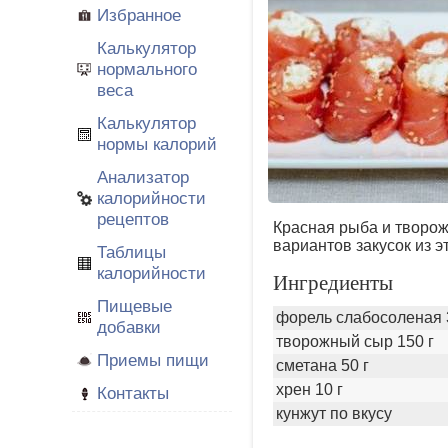
Избранное
Калькулятор
нормального
веса
Калькулятор
нормы калорий
Анализатор
калорийности
рецептов
Красная рыба и творо
вариантов закусок из э
Таблицы
калорийности
Ингредиенты
Пищевые
форель слабосоленая 
добавки
творожный сыр 150 г
Приемы пищи
сметана 50 г
хрен 10 г
Контакты
кунжут по вкусу