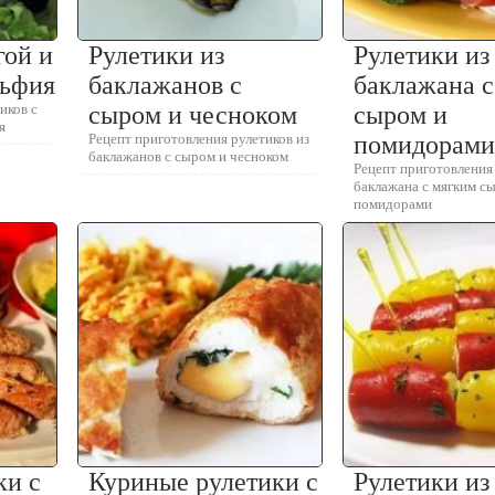
гой и
Рулетики из
Рулетики из
льфия
баклажанов с
баклажана 
иков с
сыром и чесноком
сыром и
я
Рецепт приготовления рулетиков из
помидорам
баклажанов с сыром и чесноком
Рецепт приготовления 
баклажана с мягким с
помидорами
ки с
Куриные рулетики с
Рулетики из