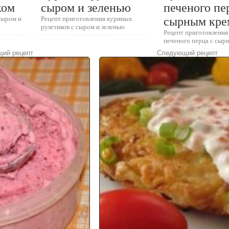
ком
сыром и зеленью
печеного пе
сыром и
Рецепт приготовления куриных
сырным кр
рулетиков с сыром и зеленью
Рецепт приготовления 
печеного перца с сыр
ий рецепт
Следующий рецепт