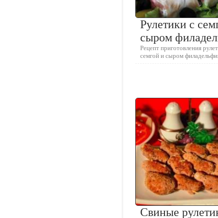
Рулетики с сем
сыром филаде
Рецепт приготовления рулет
семгой и сыром филадельфи
Свиные рулети