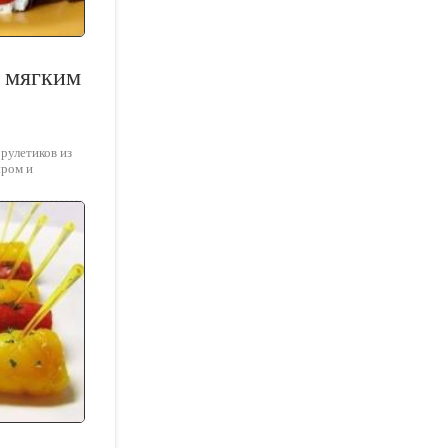
с мягким
и
рулетиков из
ыром и