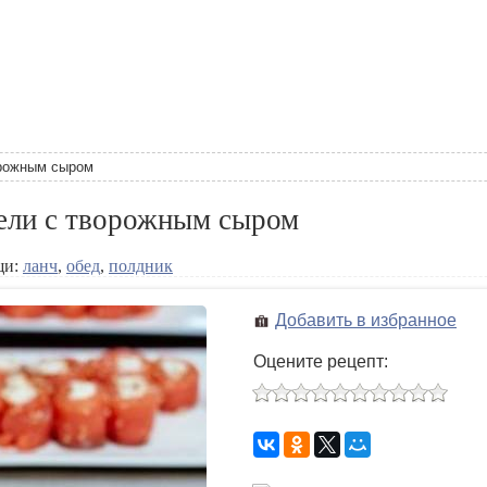
орожным сыром
рели с творожным сыром
щи:
ланч
,
обед
,
полдник
Добавить в избранное
Оцените рецепт: