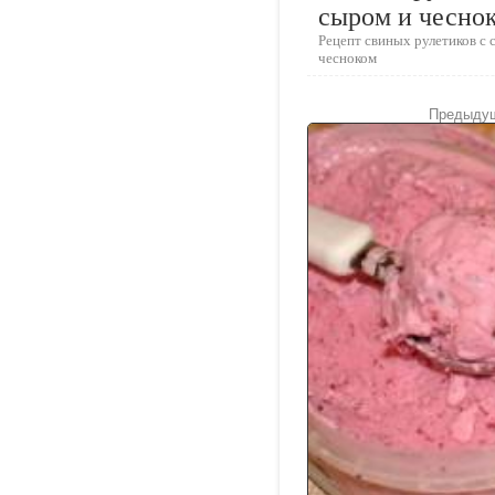
сыром и чесно
Рецепт свиных рулетиков с 
чесноком
Предыдущ