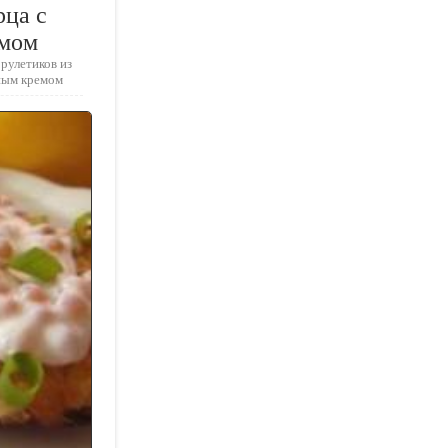
рца с
емом
рулетиков из
ным кремом