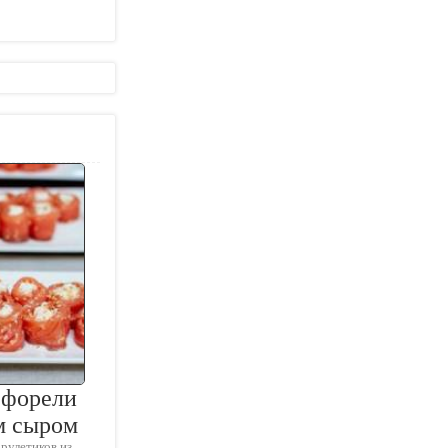
 форели
м сыром
рулетиков из