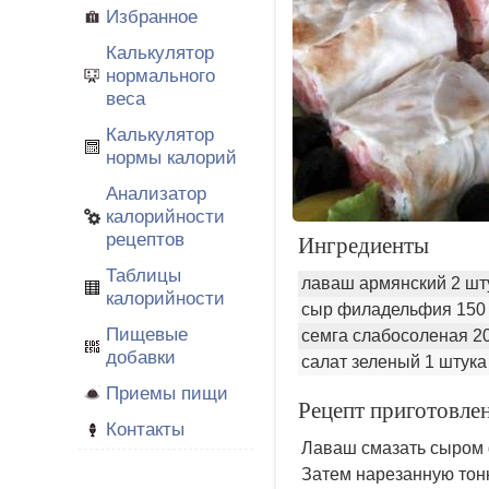
Избранное
Калькулятор
нормального
веса
Калькулятор
нормы калорий
Анализатор
калорийности
рецептов
Ингредиенты
Таблицы
лаваш армянский 2 шт
калорийности
сыр филадельфия 150 
Пищевые
семга слабосоленая 20
добавки
салат зеленый 1 штука
Приемы пищи
Рецепт приготовле
Контакты
Лаваш смазать сыром 
Затем нарезанную тонк