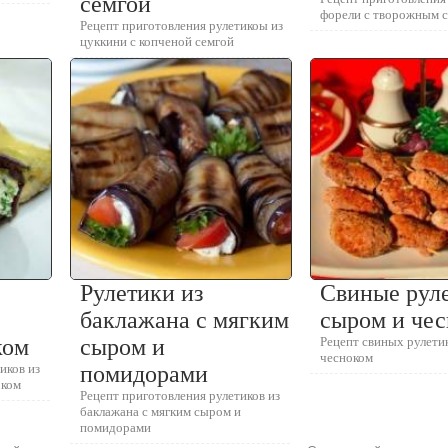
семгой
форели с творожным 
Рецепт приготовления рулетикоы из
цуккини с копченой семгой
Рулетики из
Свиные руле
баклажана с мягким
сыром и че
ком
сыром и
Рецепт свиных рулети
чесноком
иков из
помидорами
оком
Рецепт приготовления рулетиков из
баклажана с мягким сыром и
помидорами