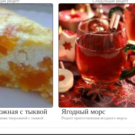
ий рецепт
Следующий рецепт
ожная с тыквой
Ягодный морс
канки творожной с тыквой
Рецепт приготовления ягодного морса