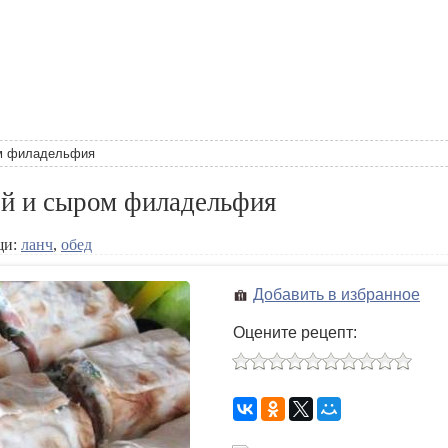
ом филадельфия
ой и сыром филадельфия
щи:
ланч
,
обед
Добавить в избранное
Оцените рецепт: