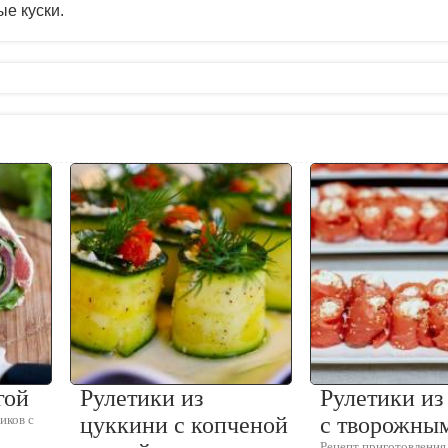
е куски.
гой
Рулетики из
Рулетики из
иков с
цуккини с копченой
с творожны
Рецепт приготовления 