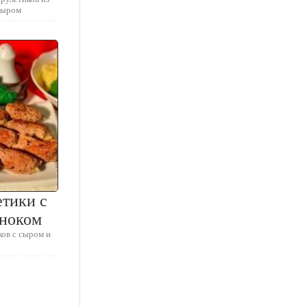
сыром
тики с
сноком
ков с сыром и