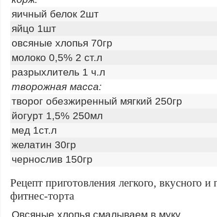
яичный белок 2шт
яйцо 1шт
овсяные хлопья 70гр
молоко 0,5% 2 ст.л
разрыхлитель 1 ч.л
творожная масса:
творог обезжиренный мягкий 250гр
йогурт 1,5% 250мл
мед 1ст.л
желатин 30гр
чернослив 150гр
Рецепт приготовления легкого, вкусного и 
фитнес-торта
Овсяные хлопья смалываем в муку.