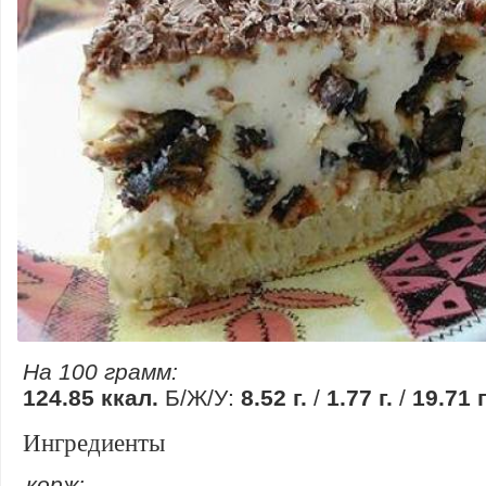
На 100 грамм:
124.85 ккал.
Б/Ж/У:
8.52 г.
/
1.77 г.
/
19.71 г
Ингредиенты
корж: