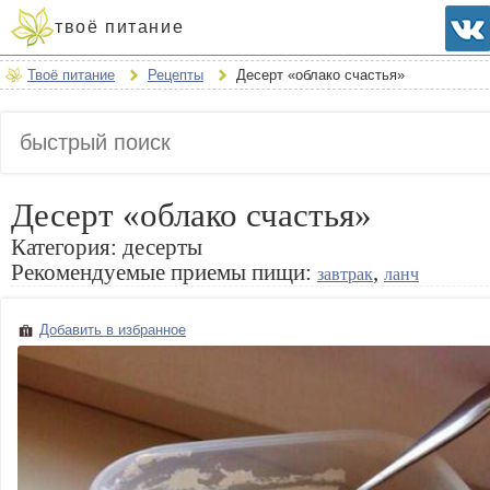
твоё питание
Твоё питание
Рецепты
Десерт «облако счастья»
Десерт «облако счастья»
Категория:
десерты
Рекомендуемые приемы пищи:
,
завтрак
ланч
Добавить в избранное