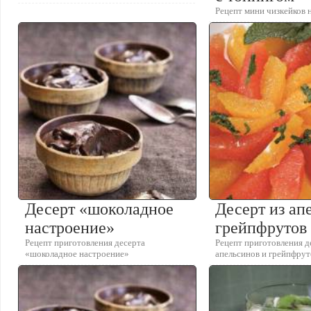
Рецепт мини чизкейков 
Десерт «шоколадное
Десерт из ап
настроение»
грейпфрутов
Рецепт приготовления десерта
Рецепт приготовления д
«шоколадное настроение»
апельсинов и грейпфрут