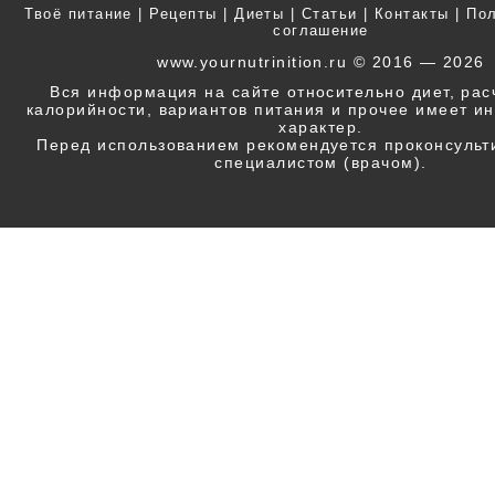
Твоё питание
|
Рецепты
|
Диеты
|
Статьи
|
Контакты
|
Пол
соглашение
www.yournutrinition.ru © 2016 — 2026
Вся информация на сайте относительно диет, ра
калорийности, вариантов питания и прочее имеет 
характер.
Перед использованием рекомендуется проконсульт
специалистом (врачом).