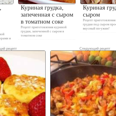
,
Куриная грудка,
Куриная гру
запеченная с сыром
сыром
в томатном соке
Рецепт приготовления
грудки под сыром про
Рецепт приготовления куриной
вкусный пп-ужин!
грудки, запеченной с сыром в
ной
томатном соке
орами и
ий рецепт
Следующий рецепт