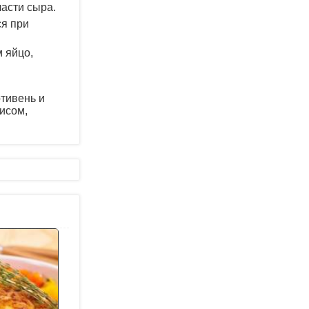
асти сыра.
ся при
 яйцо,
отивень и
рисом,