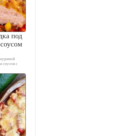
дка под
 соусом
 куриной
м соусом с