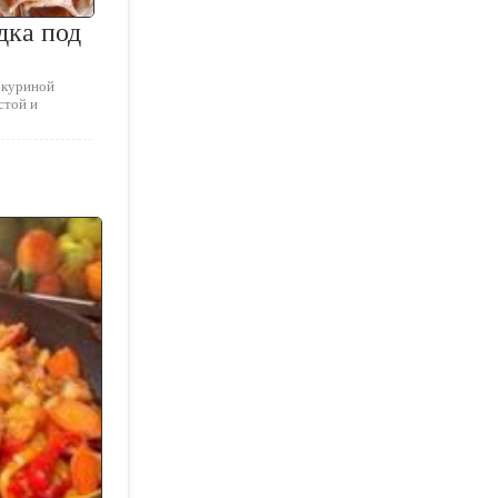
дка под
 куриной
стой и