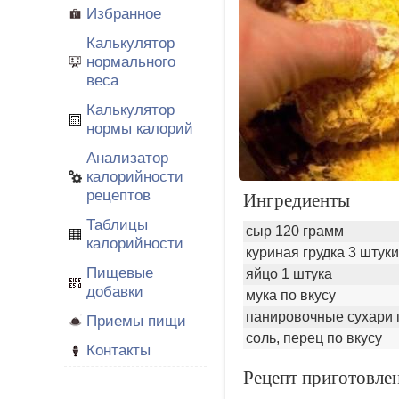
Избранное
Калькулятор
нормального
веса
Калькулятор
нормы калорий
Анализатор
калорийности
рецептов
Ингредиенты
Таблицы
сыр 120 грамм
калорийности
куриная грудка 3 штуки
Пищевые
яйцо 1 штука
добавки
мука по вкусу
панировочные сухари 
Приемы пищи
соль, перец по вкусу
Контакты
Рецепт приготовле