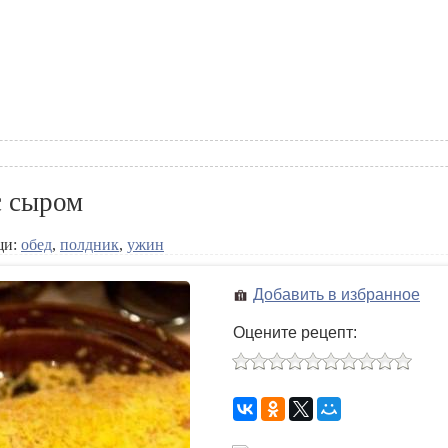
с сыром
щи:
обед
,
полдник
,
ужин
Добавить в избранное
Оцените рецепт: