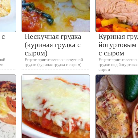
 с
Нескучная грудка
Куриная гру
(куриная грудка с
йогуртовым
сыром)
с сыром
ной
Рецепт приготовления нескучной
Рецепт приготовления
ми
грудки (куриная грудка с сыром)
грудки под йогуртовы
сыром