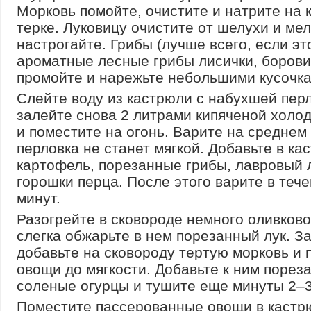
Морковь помойте, очистите и натрите на 
терке. Луковицу очистите от шелухи и мел
настрогайте. Грибы (лучше всего, если эт
ароматные лесные грибы лисички, боровики
промойте и нарежьте небольшими кусочка
Слейте воду из кастрюли с набухшей перл
залейте снова 2 литрами кипяченой холо
и поместите на огонь. Варите на среднем 
перловка не станет мягкой. Добавьте в к
картофель, порезанные грибы, лавровый 
горошки перца. После этого варите в теч
минут.
Разогрейте в сковороде немного оливково
слегка обжарьте в нем порезанный лук. З
добавьте на сковороду тертую морковь и 
овощи до мягкости. Добавьте к ним порез
соленые огурцы и тушите еще минуты 2–3
Поместите пассерованные овощи в кастр