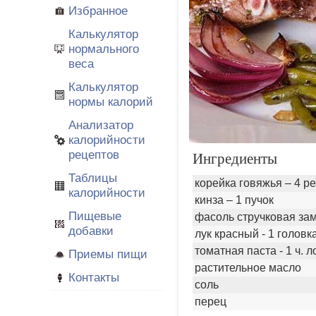
Избранное
Калькулятор
нормального
веса
Калькулятор
нормы калорий
Анализатор
калорийности
рецептов
Ингредиенты
Таблицы
корейка говяжья – 4 р
калорийности
кинза – 1 пучок
Пищевые
фасоль стручковая зам
добавки
лук красный - 1 головк
томатная паста - 1 ч. 
Приемы пищи
растительное масло
Контакты
соль
перец