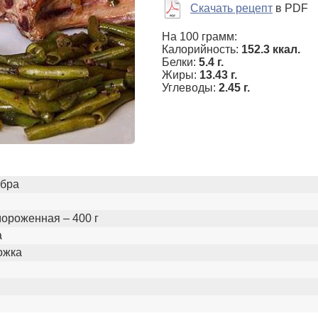
Скачать рецепт
в PDF
На 100 грамм:
Калорийность:
152.3 ккал.
Белки:
5.4 г.
Жиры:
13.43 г.
Углеводы:
2.45 г.
ебра
ороженная – 400 г
а
ложка