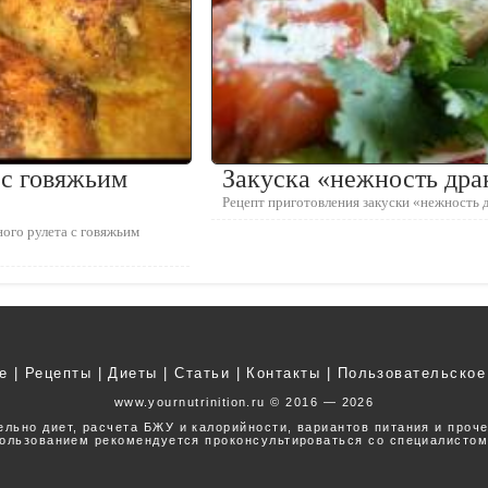
 с говяжьим
Закуска «нежность дра
Рецепт приготовления закуски «нежность 
ого рулета с говяжьим
е
|
Рецепты
|
Диеты
|
Статьи
|
Контакты
|
Пользовательское
www.yournutrinition.ru © 2016 — 2026
ельно диет, расчета БЖУ и калорийности, вариантов питания и проч
ользованием рекомендуется проконсультироваться со специалистом