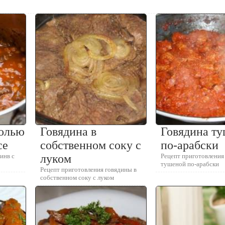
солью
Говядина в
Говядина т
се
собственном соку с
по-арабски
инв с
луком
Рецепт приготовления
тушеной по-арабски
Рецепт приготовления говядины в
собственном соку с луком