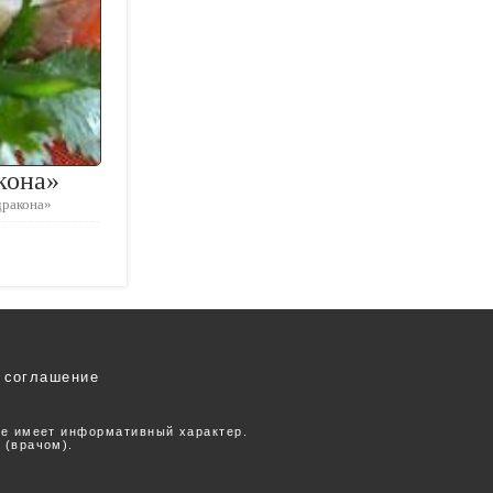
кона»
дракона»
 соглашение
ее имеет информативный характер.
 (врачом).