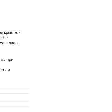
под крышкой
вать.
ее – две и
вку при
асти и