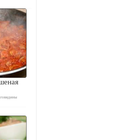
ушеная
 говядины