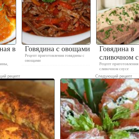
ная в
Говядина с овощами
Говядина в
Рецепт приготовления говядины с
сливочном с
овощами
дины,
Рецепт приготовления
сливочном соусе
ий рецепт
Следующий рецепт