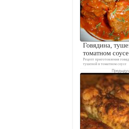
Говядина, туше
томатном соусе
Рецепт приготовления говя
тушеной в томатном соусе
Предыдущ