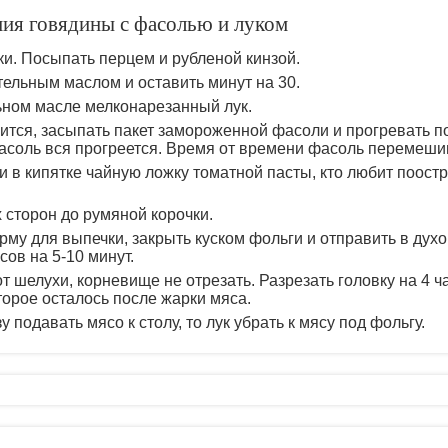
ния говядины с фасолью и луком
ки. Посыпать перцем и рубленой кинзой.
ельным маслом и оставить минут на 30.
ьном масле мелконарезанный лук.
рится, засыпать пакет замороженной фасоли и прогревать 
фасоль вся прогреется. Время от времени фасоль перемеши
 в кипятке чайную ложку томатной пасты, кто любит поостр
 сторон до румяной корочки.
му для выпечки, закрыть куском фольги и отправить в духо
сов на 5-10 минут.
т шелухи, корневище не отрезать. Разрезать головку на 4 ч
торое осталось после жарки мяса.
у подавать мясо к столу, то лук убрать к мясу под фольгу.