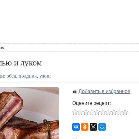
ком
лью и луком
щи:
обед
,
полдник
,
ужин
Добавить в избранное
Оцените рецепт: