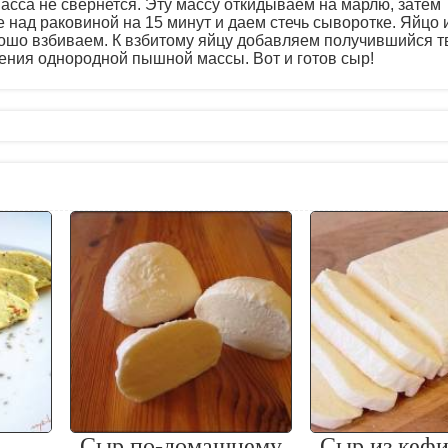
сса не свернется. Эту массу откидываем на марлю, затем
над раковиной на 15 минут и даем стечь сыворотке. Яйцо 
ошо взбиваем. К взбитому яйцу добавляем получившийся т
ения однородной пышной массы. Вот и готов сыр!
Сыр по-домашнему
Сыр из кеф