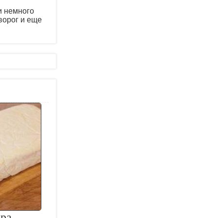
и немного
ворог и еще
ира