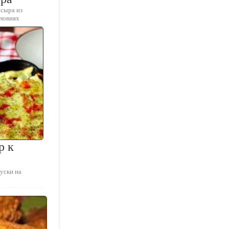
 сыра из
словиях
р к
уски на