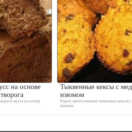
сс на основе
Тыквенные кексы с мед
творога
изюмом
ладного мусса на основе
Рецепт приготовления тыквенных кексов с
изюмом