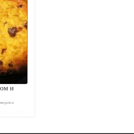
ом и
 медом и