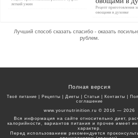
овощами в д
легкий ужин
Рецепт приготовления 
овощами в духовке
Лучший способ сказать спасибо - оказать посил
рублем.
Полная версия
Твоё питание
|
Рецепты
|
Диеты
|
Статьи
|
Контакты
|
Пол
соглашение
www.yournutrinition.ru © 2016 — 2026
Вся информация на сайте относительно диет, ра
калорийности, вариантов питания и прочее имеет 
характер.
Перед использованием рекомендуется проконсульт