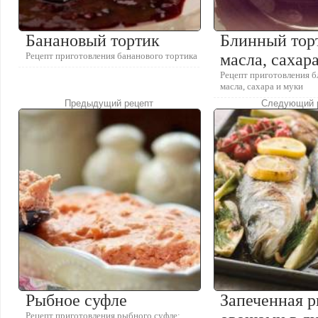
Банановый тортик
Блинный торт
Рецепт приготовления бананового тортика
масла, сахар
Рецепт приготовления б
масла, сахара и муки
Предыдущий рецепт
Следующий 
Рыбное суфле
Запеченная р
Рецепт приготовления рыбного суфле: