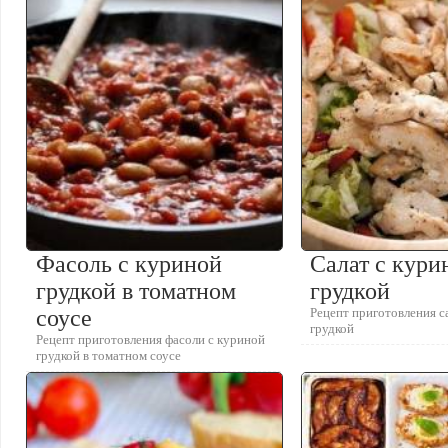
Фасоль с куриной
Салат с кури
грудкой в томатном
грудкой
соусе
Рецепт приготовления с
грудкой
Рецепт приготовления фасоли с куриной
грудкой в томатном соусе