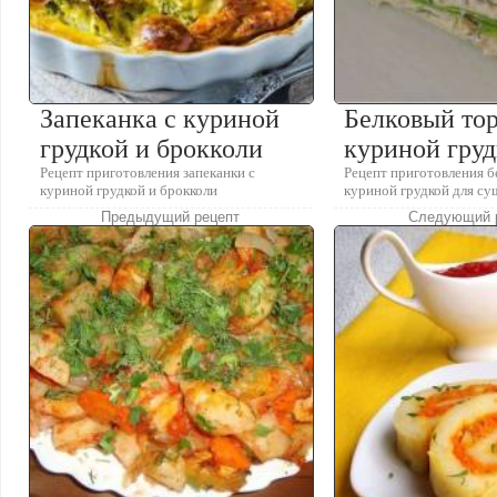
Запеканка с куриной
Белковый тор
грудкой и брокколи
куриной гру
Рецепт приготовления запеканки с
Рецепт приготовления б
куриной грудкой и брокколи
куриной грудкой для су
Предыдущий рецепт
Следующий 