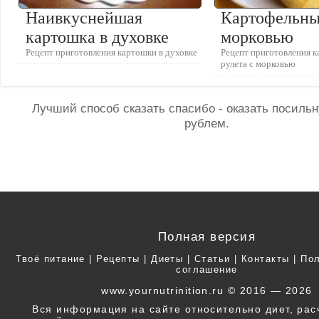
Наивкуснейшая
Картофельны
картошка в духовке
морковью
Рецепт приготовления картошки в духовке
Рецепт приготовления 
рулета с морковью
Лучший способ сказать спасибо - оказать посил
рублем.
Полная версия
Твоё питание
|
Рецепты
|
Диеты
|
Статьи
|
Контакты
|
Пол
соглашение
www.yournutrinition.ru © 2016 — 2026
Вся информация на сайте относительно диет, ра