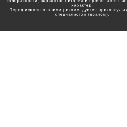
калорийности, вариантов питания и прочее имеет 
характер.
Перед использованием рекомендуется проконсульт
специалистом (врачом).