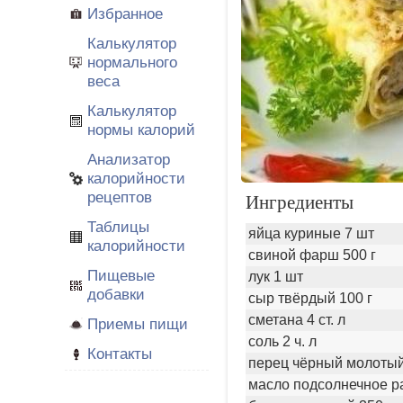
Избранное
Калькулятор
нормального
веса
Калькулятор
нормы калорий
Анализатор
калорийности
рецептов
Ингредиенты
Таблицы
яйца куриные 7 шт
калорийности
свиной фарш 500 г
Пищевые
лук 1 шт
добавки
сыр твёрдый 100 г
сметана 4 ст. л
Приемы пищи
соль 2 ч. л
Контакты
перец чёрный молотый
масло подсолнечное р