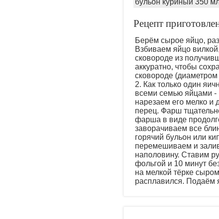
бульон куриный 350 м
Рецепт приготовле
Берём сырое яйцо, разб
Взбиваем яйцо вилкой
сковороде из получивш
аккуратно, чтобы сохр
сковороде (диаметром 
2. Как только один яи
всеми семью яйцами - 
нарезаем его мелко и
перец. Фарш тщательн
фарша в виде продолго
заворачиваем все бли
горячий бульон или ки
перемешиваем и залив
наполовину. Ставим ру
фольгой и 10 минут бе
на мелкой тёрке сыром
расплавился. Подаём я