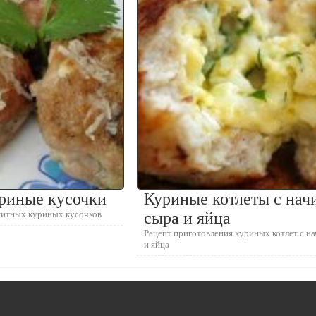
риные кусочки
Куриные котлеты с нач
титных куриных кусочков
сыра и яйца
Рецепт приготовления куриных котлет с на
и яйца