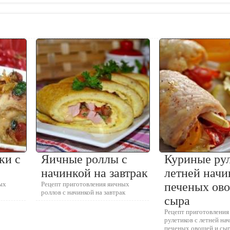
ки с
Яичные роллы с
Куриные рул
начинкой на завтрак
летней начи
ых
Рецепт приготовления яичных
печеных ов
роллов с начинкой на завтрак
сыра
Рецепт приготовлени
рулетиков с летней на
печеных овощей и сы