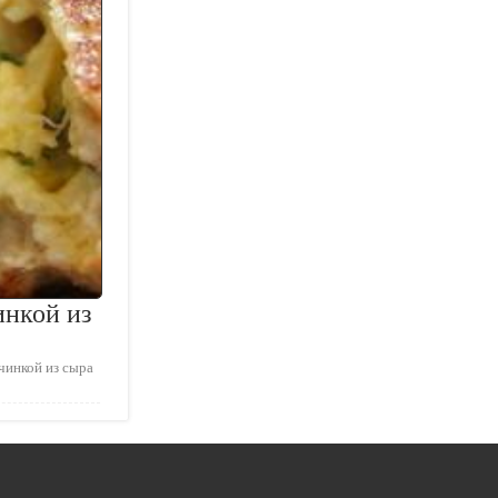
инкой из
чинкой из сыра