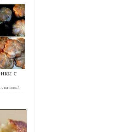
ики с
 с начинкой