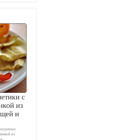
етики с
нкой из
ощей и
я куриных
чинкой из
ра