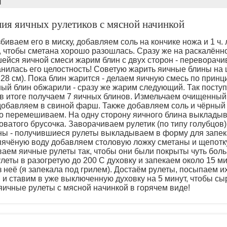
л
ния яичных рулетиков с мясной начинкой
иваем его в миску, добавляем соль на кончике ножа и 1 ч. 
, чтобы сметана хорошо разошлась. Сразу же на раскалённ
ейся яичной смеси жарим блин с двух сторон - переворачи
анилась его целостность! Советую жарить яичные блины на
28 см). Пока блин жарится - делаем яичную смесь по принц
чный блин обжарили - сразу же жарим следующий. Так посту
в итоге получаем 7 яичных блинов. Измельчаем очищенный 
 добавляем в свиной фарш. Также добавляем соль и чёрны
о перемешиваем. На одну сторону яичного блина выкладыв
ватого брусочка. Заворачиваем рулетик (по типу голубцов)
ны - получившиеся рулеты выкладываем в форму для запек
пячёную воду добавляем столовую ложку сметаны и щепотк
аем яичные рулеты так, чтобы они были покрыты чуть боль
леты в разогретую до 200 C духовку и запекаем около 15 м
з неё (я запекала под грилем). Достаём рулеты, посыпаем 
 и ставим в уже выключенную духовку на 5 минут, чтобы сы
ичные рулеты с мясной начинкой в горячем виде!