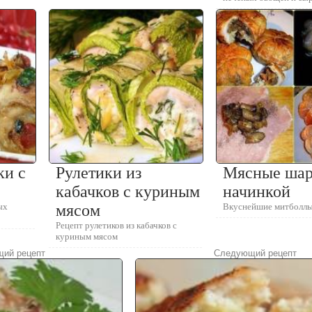
ки с
Рулетики из
Мясные шар
кабачков с куриным
начинкой
ых
мясом
Вкуснейшие митболлы
Рецепт рулетиков из кабачков с
куриным мясом
ий рецепт
Следующий рецепт