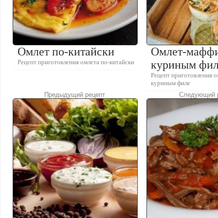
Омлет по-китайски
Омлет-мафф
Рецепт приготовления омлета по-китайски
куриным фи
Рецепт приготовления 
куриным филе
Предыдущий рецепт
Следующий 