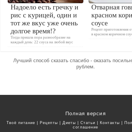
Надоело есть гречку и
Отварная гов
рис с курицей, один и
красном кор
тот же вкус уже очень
соусе
долгое время!?
Рецепт приготовления 
в красном коричном соу
Тогда пришла пора разнообразие на
каждый день: 22 соуса на любой вкус
Лучший способ сказать спасибо - оказать посил
рублем.
Полная версия
Твоё питание
|
Рецепты
|
Диеты
|
Статьи
|
Контакты
|
Пол
соглашение