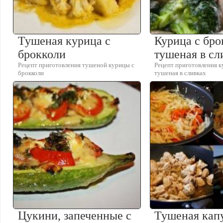
Тушеная курица с
Курица с бро
брокколи
тушеная в сл
Рецепт приготовления тушеной курицы с
Рецепт приготовления к
брокколи
тушеная в сливках
Цукини, запеченные с
Тушеная капу