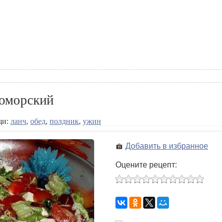
номорский
щи:
ланч
,
обед
,
полдник
,
ужин
Добавить в избранное
Оцените рецепт: