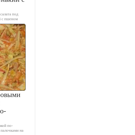
 салата под
й с пшеном
бовыми
и
о-
вкой по-
 палочками на