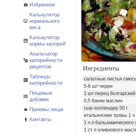
Избранное
Калькулятор
нормального
веса
Калькулятор
нормы калорий
Анализатор
калорийности
рецептов
Ингредиенты
Таблицы
салатные листья смесь
калорийности
5-6 шт черри
Пищевые
1 шт перец болгарский
добавки
0,5 банки маслин
сыр холлендер 50 г
Приемы пищи
итальянские травы 1 ч
Контакты
1 ч л бальзамического 
1 ст л оливкового мас