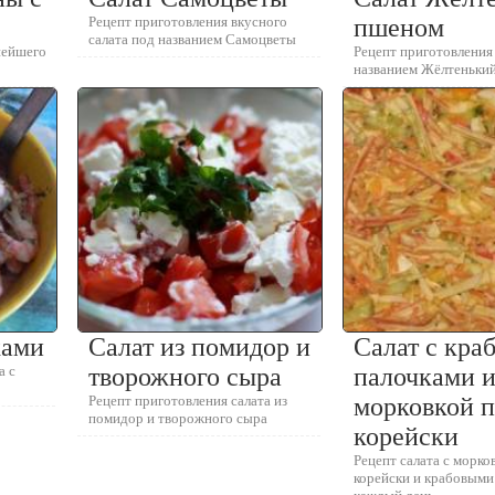
Рецепт приготовления вкусного
пшеном
салата под названием Самоцветы
нейшего
Рецепт приготовления
названием Жёлтеньки
ками
Салат из помидор и
Салат с кра
а с
творожного сыра
палочками 
Рецепт приготовления салата из
морковкой п
помидор и творожного сыра
корейски
Рецепт салата с морко
корейски и крабовыми