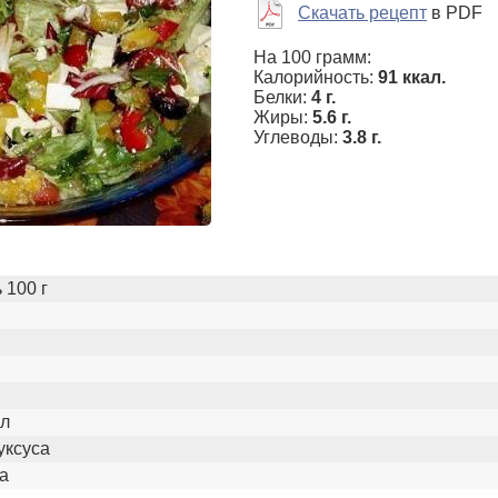
Скачать рецепт
в PDF
На 100 грамм:
Калорийность:
91 ккал.
Белки:
4 г.
Жиры:
5.6 г.
Углеводы:
3.8 г.
 100 г
 л
уксуса
ла