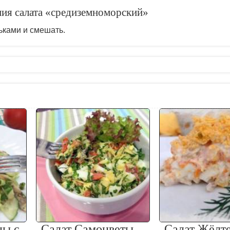
ния салата «средиземноморский»
ьками и смешать.
ны с
Салат Самоцветы
Салат Жёлт