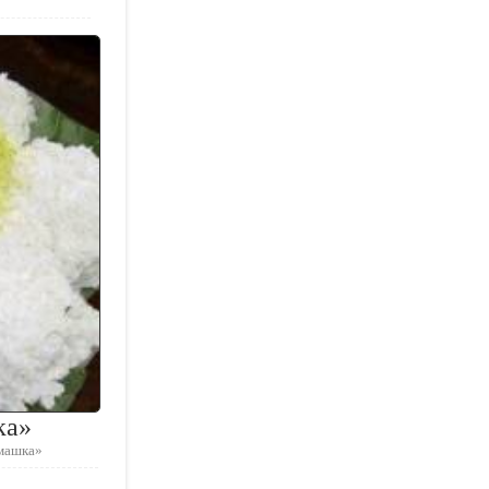
ка»
омашка»