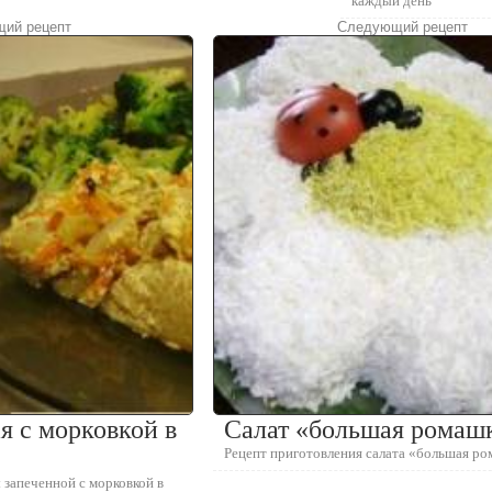
каждый день
ий рецепт
Следующий рецепт
я с морковкой в
Салат «большая ромаш
Рецепт приготовления салата «большая р
 запеченной с морковкой в