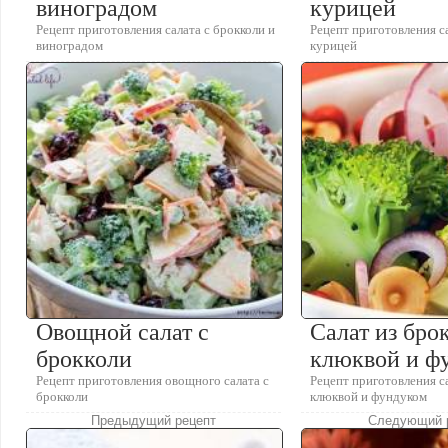
виноградом
курицей
Рецепт приготовления салата с брокколи и
Рецепт приготовления са
виноградом
курицей
Овощной салат с
Салат из бро
брокколи
клюквой и ф
Рецепт приготовления овощного салата с
Рецепт приготовления са
брокколи
клюквой и фундуком
Предыдущий рецепт
Следующий 