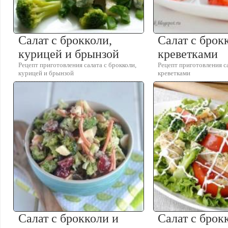
Салат с брокколи,
Салат с брок
курицей и брынзой
креветками
Рецепт приготовления салата с брокколи,
Рецепт приготовления са
курицей и брынзой
креветками
Салат с брокколи и
Салат с брок