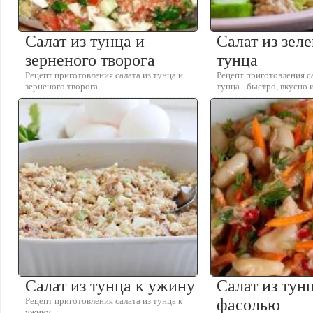
Салат из тунца и
Салат из зел
зерненого творога
тунца
Рецепт приготовления салата из тунца и
Рецепт приготовления са
зерненого творога
тунца - быстро, вкусно 
Салат из тунца к ужину
Салат из тун
Рецепт приготовления салата из тунца к
фасолью
ужину