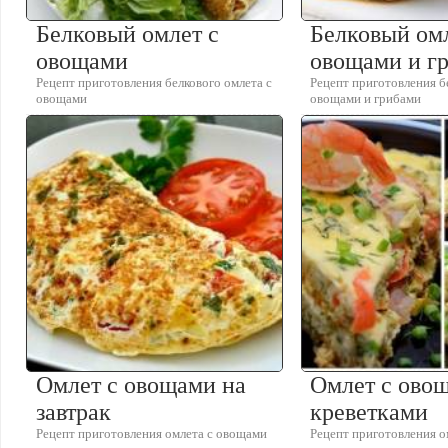
Белковый омлет с
Белковый омл
овощами
овощами и г
Рецепт приготовления белкового омлета с
Рецепт приготовления б
овощами
овощами и грибами
Омлет с овощами на
Омлет с ово
завтрак
креветками
Рецепт приготовления омлета с овощами
Рецепт приготовления о