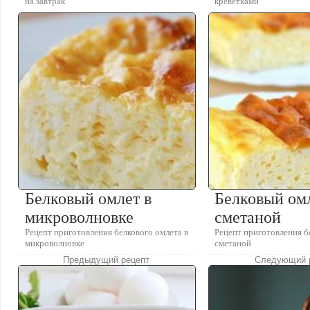
на завтрак
креветками
Белковый омлет в
Белковый ом
микроволновке
сметаной
Рецепт приготовления белкового омлета в
Рецепт приготовления б
микроволновке
сметаной
Предыдущий рецепт
Следующий 