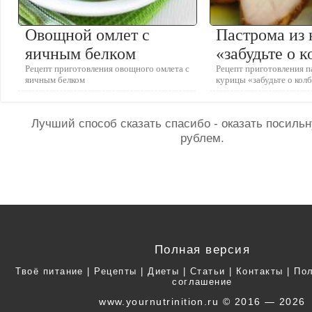
Овощной омлет с
Пастрома из
яичным белком
«забудьте о 
Рецепт приготовления овощного омлета с
Рецепт приготовления п
яичным белком
курицы «забудьте о кол
Лучший способ сказать спасибо - оказать посил
рублем.
Полная версия
Твоё питание
|
Рецепты
|
Диеты
|
Статьи
|
Контакты
|
Пол
соглашение
www.yournutrinition.ru © 2016 — 2026