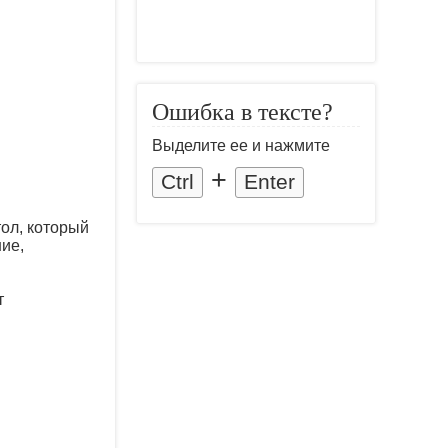
Ошибка в тексте?
Выделите ее и нажмите
+
Ctrl
Enter
ол, который
ие,
т
.