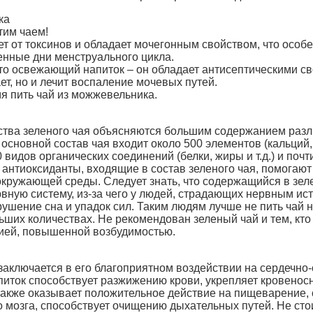
ка
тим чаем!
ет от токсинов и обладает мочегонным свойством, что особ
нные дни менструального цикла.
сто освежающий напиток – он обладает антисептическими с
ет, но и лечит воспаление мочевых путей.
мя пить чай из можжевельника.
ства зеленого чая объясняются большим содержанием раз
 основной состав чая входит около 500 элементов (кальций
0 видов органических соединений (белки, жиры и т.д.) и почт
антиоксиданты, входящие в состав зеленого чая, помогают
кружающей среды. Следует знать, что содержащийся в зел
вную систему, из-за чего у людей, страдающих нервным ис
ушение сна и упадок сил. Таким людям лучше не пить чай н
льших количествах. Не рекомендован зеленый чай и тем, кто
дией, повышенной возбудимостью.
заключается в его благоприятном воздействии на сердечно
питок способствует разжижению крови, укрепляет кровенос
акже оказывает положительное действие на пищеварение, 
о мозга, способствует очищению дыхательных путей. Не сто