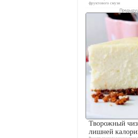
фруктового смузи
Предыдущ
Творожный чизк
лишней калори