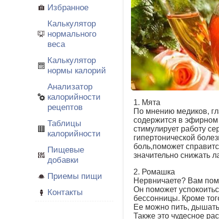
Избранное
Калькулятор
нормального
веса
Калькулятор
нормы калорий
Анализатор
калорийности
1. Мята
рецептов
По мнению медиков, гл
содержится в эфирном 
Таблицы
стимулирует работу се
калорийности
гипертонической болезн
боль,поможет справитс
Пищевые
значительно снижать л
добавки
2. Ромашка
Приемы пищи
Нервничаете? Вам пом
Он поможет успокоитьс
Контакты
бессонницы. Кроме тог
Ее можно пить, дышать
Также это чудесное рас