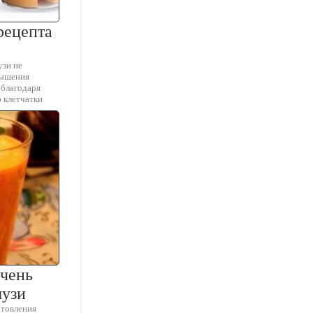
рецепта
узи не
вышения
 благодаря
 клетчатки
очень
музи
отовления