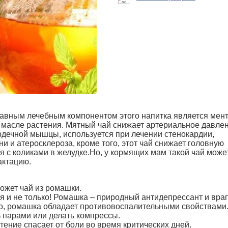
авным лечебным компонентом этого напитка является мент
масле растения. Мятный чай снижает артериальное давлен
рдечной мышцы, используется при лечении стенокардии,
и и атеросклероза, кроме того, этот чай снижает головную
я с коликами в желудке.Но, у кормящих мам такой чай може
актацию.
ожет чай из ромашки.
я и не только! Ромашка – природный антидепрессант и враг
о, ромашка обладает противовоспалительными свойствами
 парами или делать компрессы.
тение спасает от боли во время критических дней.