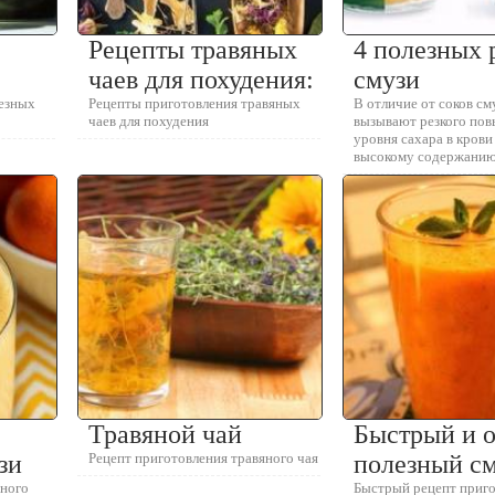
Рецепты травяных
4 полезных 
чаев для похудения:
смузи
езных
Рецепты приготовления травяных
В отличие от соков см
чаев для похудения
вызывают резкого по
уровня сахара в крови
высокому содержанию
Травяной чай
Быстрый и 
зи
Рецепт приготовления травяного чая
полезный с
зного
Быстрый рецепт приг