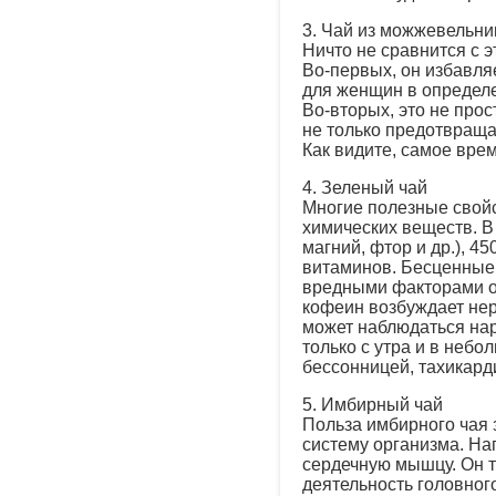
3. Чай из можжевельни
Ничто не сравнится с э
Во-первых, он избавля
для женщин в определе
Во-вторых, это не про
не только предотвраща
Как видите, самое вре
4. Зеленый чай
Многие полезные свой
химических веществ. В
магний, фтор и др.), 45
витаминов. Бесценные 
вредными факторами о
кофеин возбуждает нер
может наблюдаться нар
только с утра и в небо
бессонницей, тахикар
5. Имбирный чай
Польза имбирного чая 
систему организма. На
сердечную мышцу. Он т
деятельность головног