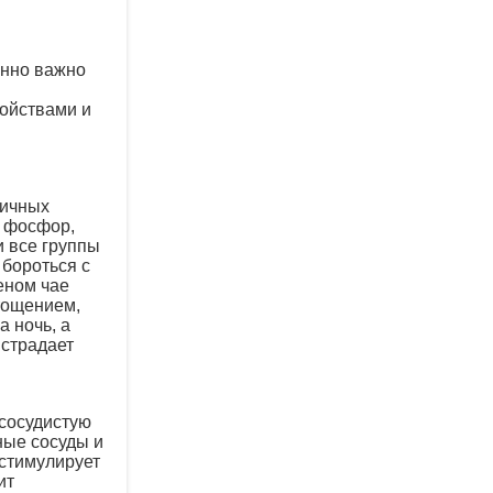
енно важно
войствами и
личных
, фосфор,
и все группы
 бороться с
еном чае
тощением,
а ночь, а
 страдает
-сосудистую
ные сосуды и
стимулирует
ит