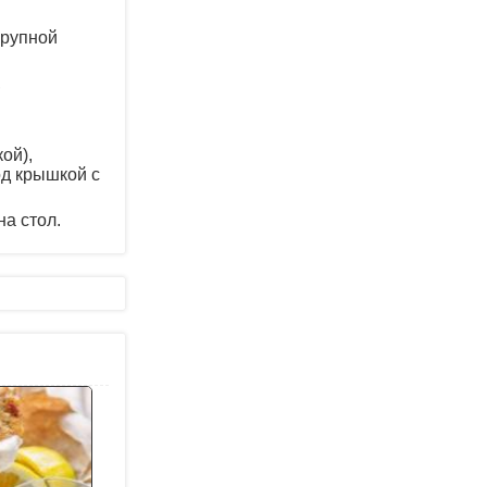
крупной
,
ой),
д крышкой с
а стол.