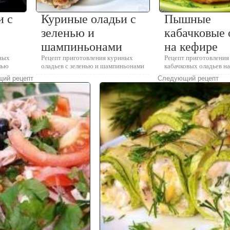
и с
Куриные оладьи с
Пышные
зеленью и
кабачковые 
шампиньонами
на кефире
ных
Рецепт приготовления куриных
Рецепт приготовлени
лью
оладьев с зеленью и шампиньонами
кабачковых оладьев н
ий рецепт
Следующий рецепт