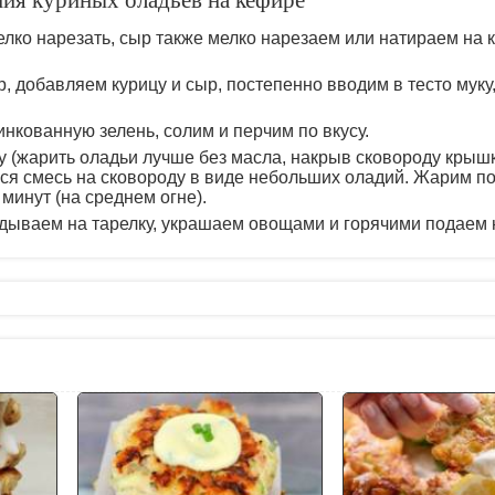
ния куриных оладьев на кефире
лко нарезать, сыр также мелко нарезаем или натираем на 
, добавляем курицу и сыр, постепенно вводим в тесто муку
кованную зелень, солим и перчим по вкусу.
 (жарить оладьи лучше без масла, накрыв сковороду крышк
я смесь на сковороду в виде небольших оладий. Жарим по
минут (на среднем огне).
дываем на тарелку, украшаем овощами и горячими подаем н