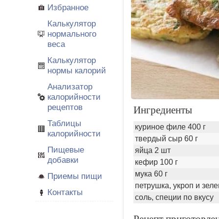
Избранное
Калькулятор
нормального
веса
Калькулятор
нормы калорий
Анализатор
калорийности
рецептов
Ингредиенты
Таблицы
куриное филе 400 г
калорийности
твердый сыр 60 г
Пищевые
яйца 2 шт
добавки
кефир 100 г
мука 60 г
Приемы пищи
петрушка, укроп и зеле
Контакты
соль, специи по вкусу