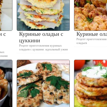
и с
Куриные оладьи с
Куриные ол
цуккини
Рецепт приготовлени
оладьев
Рецепт приготовления куриных
оладьев с цуккини: идеальный ужин
ных
онами