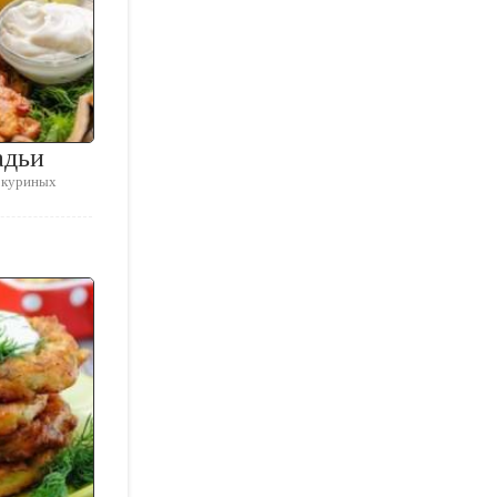
адьи
я куриных