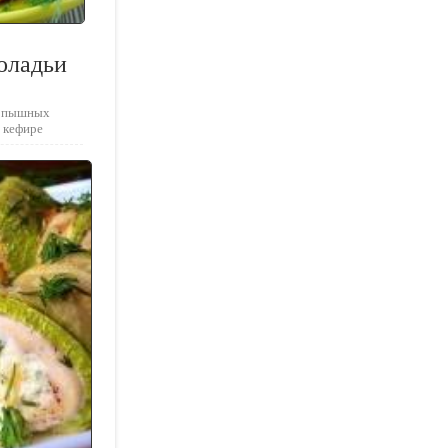
оладьи
я пышных
а кефире