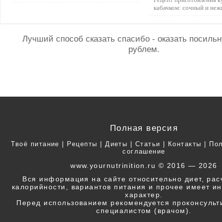
кабачком: сочный и неж
Лучший способ сказать спасибо - оказать посил
рублем.
Полная версия
Твоё питание
|
Рецепты
|
Диеты
|
Статьи
|
Контакты
|
Пол
соглашение
www.yournutrinition.ru © 2016 — 2026
Вся информация на сайте относительно диет, ра
калорийности, вариантов питания и прочее имеет 
характер.
Перед использованием рекомендуется проконсульт
специалистом (врачом).