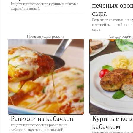
Рецепт приготовления куриных кексов с
печеных ово
сырной начинкой
сыра
Рецепт приготовления 
с летней начинкой из п
сыра
Предыдущий рецепт
Следующий 
Равиоли из кабачков
Куриные котл
Рецепт приготовления равиоли из
кабачком
кабачков: вкуснятина с пользой!
Рецепт приготовления к