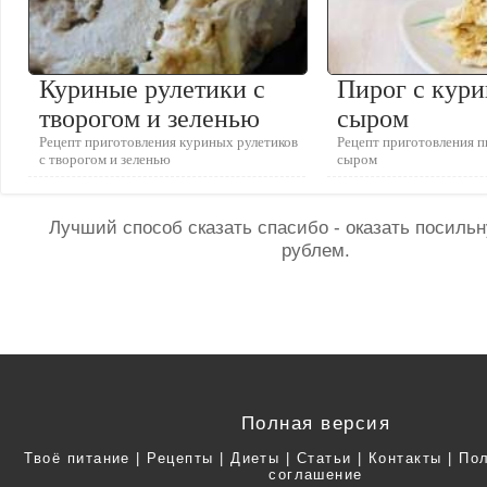
Куриные рулетики с
Пирог с кури
творогом и зеленью
сыром
Рецепт приготовления куриных рулетиков
Рецепт приготовления п
с творогом и зеленью
сыром
Лучший способ сказать спасибо - оказать посил
рублем.
Полная версия
Твоё питание
|
Рецепты
|
Диеты
|
Статьи
|
Контакты
|
Пол
соглашение