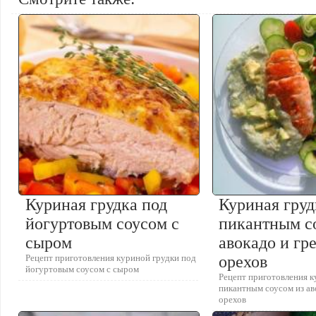
Куриная грудка под
Куриная груд
йогуртовым соусом с
пикантным с
сыром
авокадо и гр
Рецепт приготовления куриной грудки под
орехов
йогуртовым соусом с сыром
Рецепт приготовления к
пикантным соусом из ав
орехов