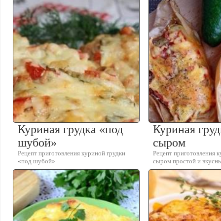
Куриная грудка «под
Куриная груд
шубой»
сыром
Рецепт приготовления куриной грудки
Рецепт приготовления к
«под шубой»
сыром простой и вкусн