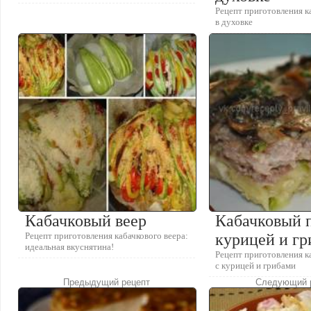
Рецепт приготовления к
в духовке
Кабачковый веер
Кабачковый 
Рецепт приготовления кабачкового веера:
курицей и г
идеальная вкуснятина!
Рецепт приготовления к
с курицей и грибами
Предыдущий рецепт
Следующий 