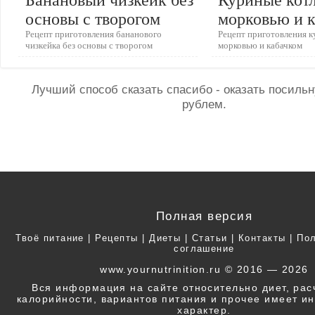
основы с творогом
морковью и 
Рецепт приготовления бананового
Рецепт приготовления к
чизкейка без основы с творогом
морковью и кабачком
Лучший способ сказать спасибо - оказать посил
рублем.
Полная версия
Твоё питание
|
Рецепты
|
Диеты
|
Статьи
|
Контакты
|
Пол
соглашение
www.yournutrinition.ru © 2016 — 2026
Вся информация на сайте относительно диет, ра
калорийности, вариантов питания и прочее имеет 
характер.