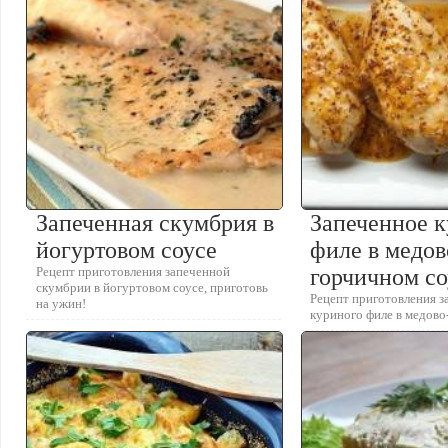
Запеченная скумбрия в
Запеченное 
йогуртовом соусе
филе в медов
Рецепт приготовления запеченной
горчичном со
скумбрии в йогуртовом соусе, приготовь
Рецепт приготовления з
на ужин!
куриного филе в медово