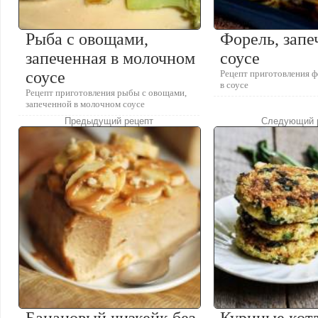
Рыба с овощами,
Форель, запе
запеченная в молочном
соусе
соусе
Рецепт приготовления ф
в соусе
Рецепт приготовления рыбы с овощами,
запеченной в молочном соусе
Предыдущий рецепт
Следующий 
Банановый чизкейк без
Куриные кот