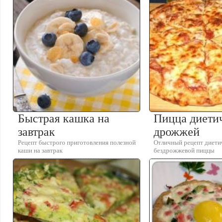
Быстрая кашка на
Пицца диетич
завтрак
дрожжей
Рецепт быстрого приготовления полезной
Отличный рецепт диети
каши на завтрак
бездрожжевой пиццы