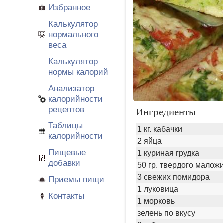
Избранное
Калькулятор
нормального
веса
Калькулятор
нормы калорий
Анализатор
калорийности
рецептов
Ингредиенты
Таблицы
1 кг. кабачки
калорийности
2 яйца
Пищевые
1 куриная грудка
добавки
50 гр. твердого малож
3 свежих помидора
Приемы пищи
1 луковица
Контакты
1 морковь
зелень по вкусу