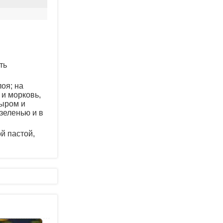
ть
оя; на
 и морковь,
сыром и
зеленью и в
й пастой,