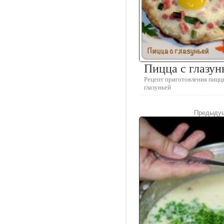
Пицца с глазун
Рецепт приготовления пицц
глазуньей
Предыдущ