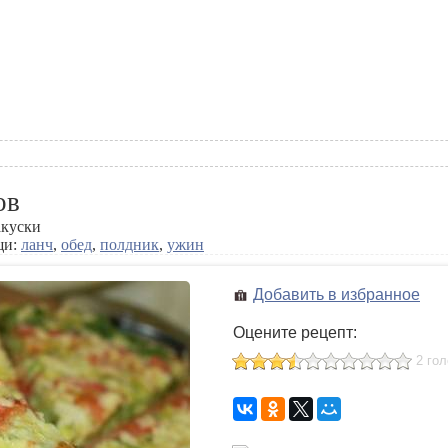
ов
акуски
щи:
ланч
,
обед
,
полдник
,
ужин
Добавить в избранное
Оцените рецепт:
2 го