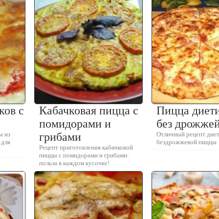
ков с
Кабачковая пицца с
Пицца диет
помидорами и
без дрожже
ы из
грибами
Отличный рецепт дие
 для
бездрожжевой пиццы
Рецепт приготовления кабачковой
пиццы с помидорами и грибами:
польза в каждом кусочке!