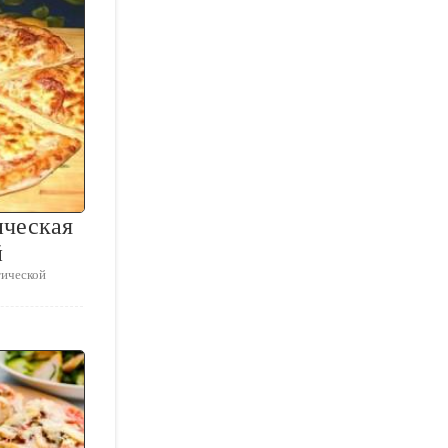
ическая
й
тической