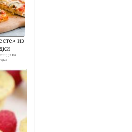
есте» из
дки
 пиццы на
удки