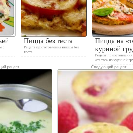
ьей
Пицца без теста
Пицца на «т
ы с
Рецепт приготовления пиццы без
куриной гру
теста
Рецепт приготовления
«тесте» из куриной гр
ий рецепт
Следующий рецепт