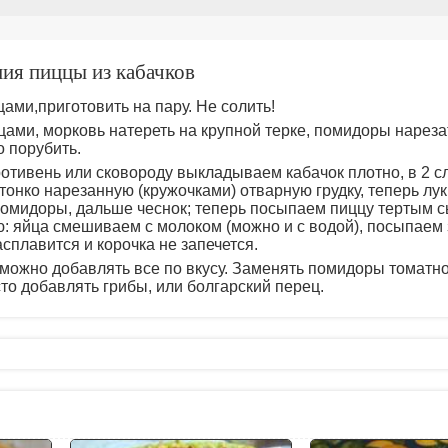
ния пиццы из кабачков
цами,приготовить на пару. Не солить!
цами, морковь натереть на крупной терке, помидоры нареза
о порубить.
отивень или сковороду выкладываем кабачок плотно, в 2 сл
онко нарезанную (кружочками) отварную грудку, теперь лук
помидоры, дальше чеснок; теперь посыпаем пиццу тертым 
: яйца смешиваем с молоком (можно и с водой), посыпаем 
асплавится и корочка не запечется.
можно добавлять все по вкусу. Заменять помидоры томатно
то добавлять грибы, или болгарский перец.