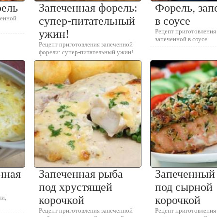
рель
Запеченная форель:
Форель, зап
ченной
супер-питательный
в соусе
ужин!
Рецепт приготовления
запеченной в соусе
Рецепт приготовления запеченной
форели: супер-питательный ужин!
нная
Запеченная рыба
Запеченный
под хрустящей
под сырной
ли,
корочкой
корочкой
Рецепт приготовления запеченной
Рецепт приготовления