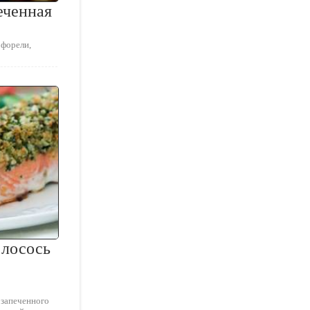
еченная
 форели,
 лосось
 запеченного