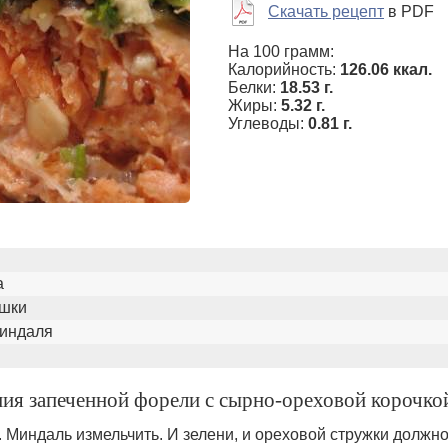
Скачать рецепт
в PDF
На 100 грамм:
Калорийность:
126.06 ккал.
Белки:
18.53 г.
Жиры:
5.32 г.
Углеводы:
0.81 г.
а
ушки
миндаля
ния запеченной форели с сырно-ореховой корочко
 Миндаль измельчить. И зелени, и ореховой стружки должн