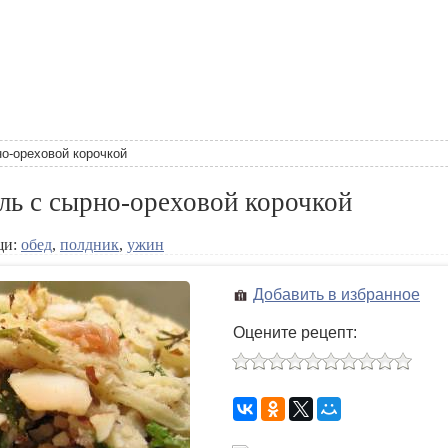
о-ореховой корочкой
ль с сырно-ореховой корочкой
щи:
обед
,
полдник
,
ужин
Добавить в избранное
Оцените рецепт: