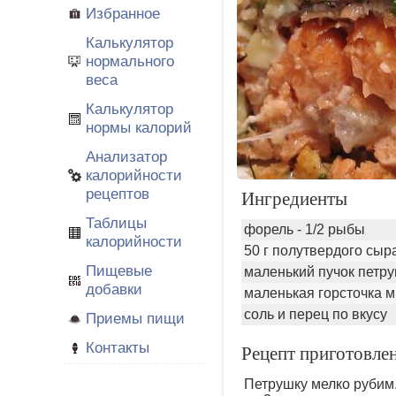
Избранное
Калькулятор
нормального
веса
Калькулятор
нормы калорий
Анализатор
калорийности
рецептов
Ингредиенты
Таблицы
форель - 1/2 рыбы
калорийности
50 г полутвердого сыр
Пищевые
маленький пучок петр
добавки
маленькая горсточка 
соль и перец по вкусу
Приемы пищи
Контакты
Рецепт приготовле
Петрушку мелко рубим.