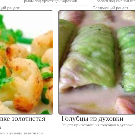
рыбы под хрустящей корочкой
лосося под сырной ко
ий рецепт
Следующий рецепт
вке золотистая
Голубцы из духовки
а
Рецепт приготовления голубцов в духовке
ной в духовке золотистой