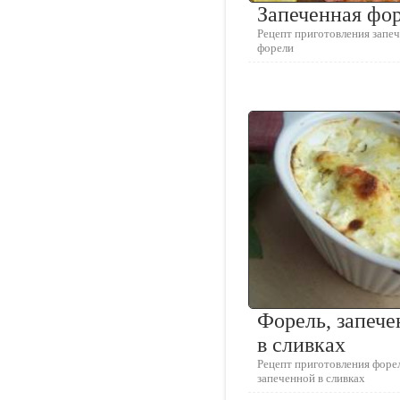
Запеченная фо
Рецепт приготовления запе
форели
Форель, запече
в сливках
Рецепт приготовления форе
запеченной в сливках