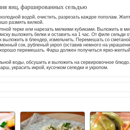
ния яиц, фаршированных сельдью
 холодной водой, очистить, разрезать каждое пополам. Желт
ошо размять вилкой.
упной терке или нарезать мелкими кубиками. Выложить в ми
 миску выложить белки и оставить на 1 час. От филе сельди о
ок выложить в блендер, измельчить. Перемешать со сметано
монный сок, рубленый укроп (оставив немного на украшени
и хорошо перемешать. Фарш должен получиться ярко-желтый
ольной воды, обсушить и выложить на сервировочное блюдо
рш, украсить икрой, кусочком селедки и укропом.