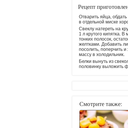
Рецепт приготовле
Отварить яйца, обдать
в отдельной миске хор
Свеклу натереть на кр
1 л крутого кипятка. В
тонких полосок, остат
желтками. Добавить ли
посолить, поперчить 
массу в холодильник.
Белки вынуть из свек
половинку выложить фа
Смотрите также: