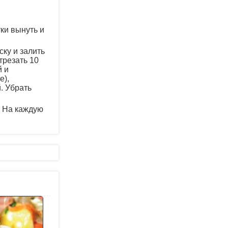
ки вынуть и
ску и залить
трезать 10
й и
е),
. Убрать
. На каждую