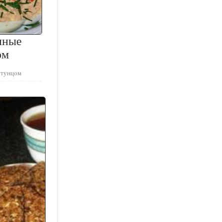
нные
ом
 тунцом