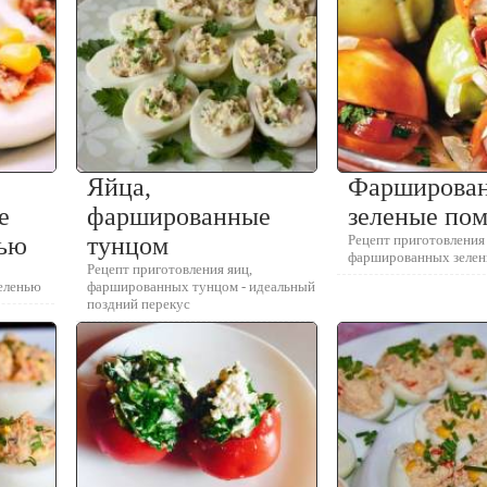
Яйца,
Фарширова
е
фаршированные
зеленые по
нью
тунцом
Рецепт приготовления
фаршированных зеле
Рецепт приготовления яиц,
еленью
фаршированных тунцом - идеальный
поздний перекус