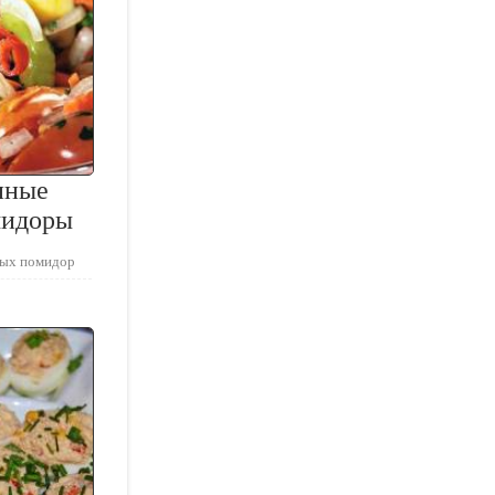
нные
мидоры
ных помидор