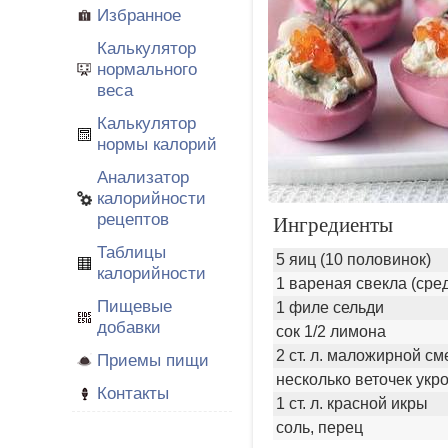
Избранное
Калькулятор
нормального
веса
Калькулятор
нормы калорий
Анализатор
калорийности
рецептов
Ингредиенты
Таблицы
5 яиц (10 половинок)
калорийности
1 вареная свекла (сре
Пищевые
1 филе сельди
добавки
сок 1/2 лимона
2 ст. л. маложирной с
Приемы пищи
несколько веточек укр
Контакты
1 ст. л. красной икры
соль, перец