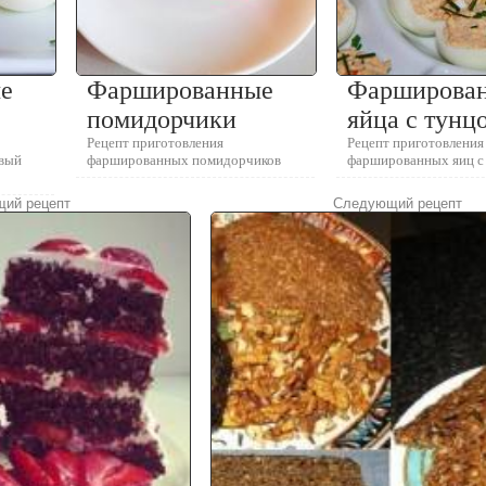
е
Фаршированные
Фарширова
помидорчики
яйца с тунц
Рецепт приготовления
Рецепт приготовления
овый
фаршированных помидорчиков
фаршированных яиц с
ий рецепт
Следующий рецепт