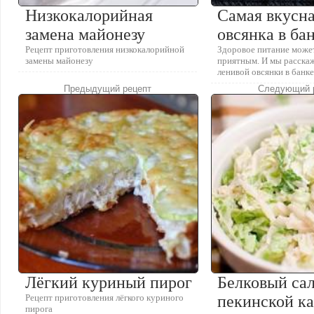
Низкокалорийная
Самая вкусна
замена майонезу
овсянка в ба
Рецепт приготовления низкокалорийной
Здоровое питание может
замены майонезу
приятным. И мы расскаж
ленивой овсянки в банк
Предыдущий рецепт
Следующий 
Лёгкий куриный пирог
Белковый сал
Рецепт приготовления лёгкого куриного
пекинской ка
пирога