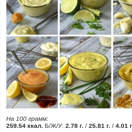
На 100 грамм:
259.54 ккал.
Б/Ж/У:
2.78 г.
/
25.81 г.
/
4.01 г