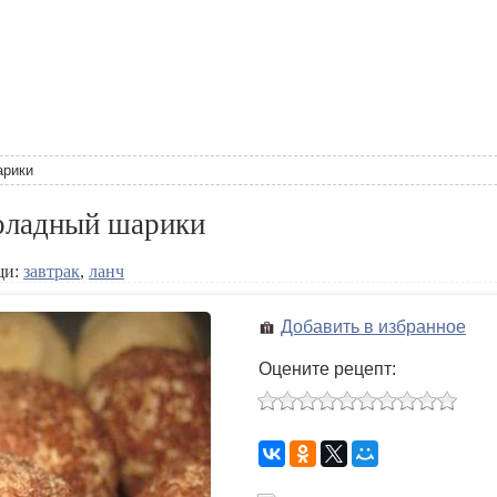
арики
оладный шарики
щи:
завтрак
,
ланч
Добавить в избранное
Оцените рецепт: