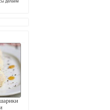
ссы делаем
шарики
и