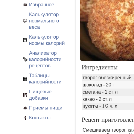
Избранное
Калькулятор
нормального
веса
Калькулятор
нормы калорий
Анализатор
калорийности
рецептов
Ингредиенты
Таблицы
творог обезжиренный -
калорийности
шоколад - 20 г
Пищевые
сметана - 1 ст. л
добавки
какао - 2 ст. л
цукаты - 1/2 ч. л
Приемы пищи
Контакты
Рецепт приготовл
Смешиваем творог, ка