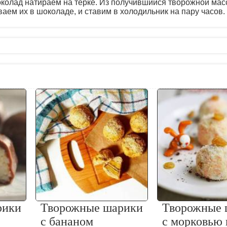
колад натираем на тёрке. Из получившийся творожной ма
аем их в шоколаде, и ставим в холодильник на пару часов.
рики
Творожные шарики
Творожные 
с бананом
с морковью 