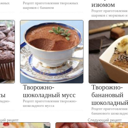
рожных
Рецепт приготовления творожных
изюмом
шариков с бананом
Рецепт приготовлени
шариков с морковью 
Творожно-
Творожно-
сы
шоколадный мусс
банановый
ладно-
Рецепт приготовления творожно-
шоколадный
шоколадного мусса
Рецепт приготовления
бананового шоколадно
ий рецепт
Следующий рецепт