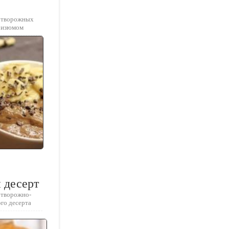
я творожных
и изюмом
 десерт
 творожно-
го десерта