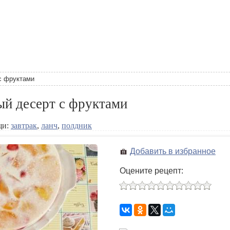
с фруктами
й десерт с фруктами
щи:
завтрак
,
ланч
,
полдник
Добавить в избранное
Оцените рецепт: