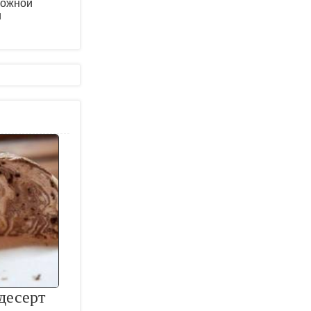
рожной
и
десерт