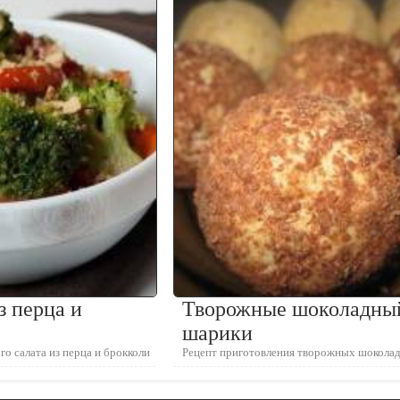
з перца и
Творожные шоколадны
шарики
го салата из перца и брокколи
Рецепт приготовления творожных шокола