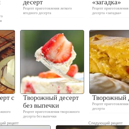
я
десерт
«загадка»
Рецепт приготовления легкого
Рецепт приготовления
ягодного десерта
десерта «загадка»
го
я
ерт с
Творожный десерт
Творожный 
без выпечки
Рецепт приготовления
десерта
ожного
Рецепт приготовления творожного
десерта без выпечки
ий рецепт
Следующий рецепт