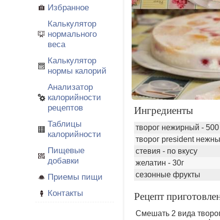
Избранное
Калькулятор
нормального
веса
Калькулятор
нормы калорий
Анализатор
калорийности
рецептов
Ингредиенты
Таблицы
творог нежирный - 500
калорийности
творог president нежны
Пищевые
стевия - по вкусу
добавки
желатин - 30г
сезонные фрукты
Приемы пищи
Контакты
Рецепт приготовлен
Смешать 2 вида творог