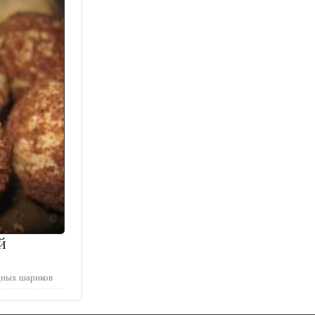
й
дных шариков