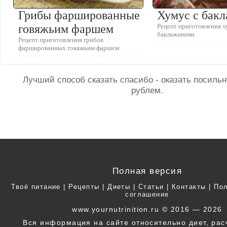
Грибы фаршированные
Хумус с бак
говяжьим фаршем
Рецепт приготовления х
баклажанами
Рецепт приготовления грибов
фаршированных говяжьим фаршем
Лучший способ сказать спасибо - оказать посил
рублем.
Полная версия
Твоё питание
|
Рецепты
|
Диеты
|
Статьи
|
Контакты
|
Пол
соглашение
www.yournutrinition.ru © 2016 — 2026
Вся информация на сайте относительно диет, ра