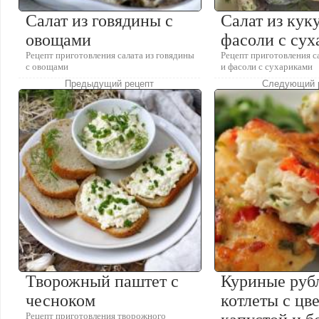
Салат из говядины с
Салат из кук
овощами
фасоли с су
Рецепт приготовления салата из говядины
Рецепт приготовления с
с овощами
и фасоли с сухариками
Предыдущий рецепт
Следующий 
Творожный паштет с
Куриные руб
чесноком
котлеты с цв
Рецепт приготовления творожного