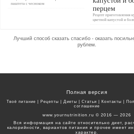
капустой и б
паштета с чесноком
перцем
Рецепт приготовления к
цветной капустой и бол
Лучший способ сказать спасибо - оказать посил
рублем.
Полная версия
Твоё питание
|
Рецепты
|
Диеты
|
Статьи
|
Контакты
|
Пол
соглашение
www.yournutrinition.ru © 2016 — 2026
Вся информация на сайте относительно диет, ра
калорийности, вариантов питания и прочее имеет 
характер.