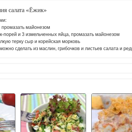
ния салата «Ёжик»
ми:
а, промазать майонезом
к-порей и 3 измельченных яйца, промазать майонезом
елкую терку сыр и корейская морковь
ожно сделать из маслин, грибочков и листьев салата и ред