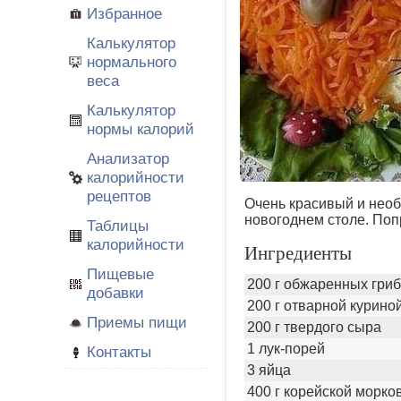
Избранное
Калькулятор
нормального
веса
Калькулятор
нормы калорий
Анализатор
калорийности
рецептов
Очень красивый и необ
новогоднем столе. Попр
Таблицы
калорийности
Ингредиенты
Пищевые
200 г обжаренных гри
добавки
200 г отварной куриной
Приемы пищи
200 г твердого сыра
1 лук-порей
Контакты
3 яйца
400 г корейской морко