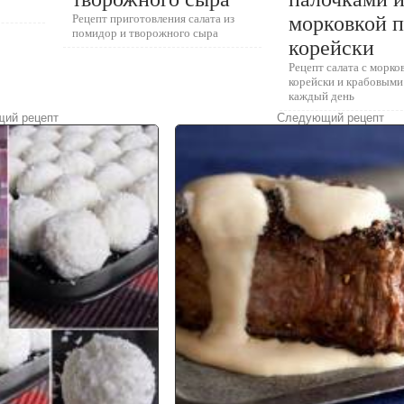
Рецепт приготовления салата из
морковкой п
помидор и творожного сыра
корейски
Рецепт салата с морко
корейски и крабовыми
каждый день
ий рецепт
Следующий рецепт