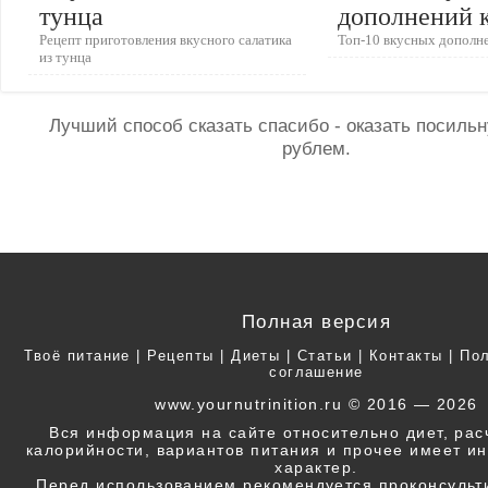
тунца
дополнений к
Рецепт приготовления вкусного салатика
Топ-10 вкусных дополне
из тунца
Лучший способ сказать спасибо - оказать посил
рублем.
Полная версия
Твоё питание
|
Рецепты
|
Диеты
|
Статьи
|
Контакты
|
Пол
соглашение
www.yournutrinition.ru © 2016 — 2026
Вся информация на сайте относительно диет, ра
калорийности, вариантов питания и прочее имеет 
характер.
Перед использованием рекомендуется проконсульт