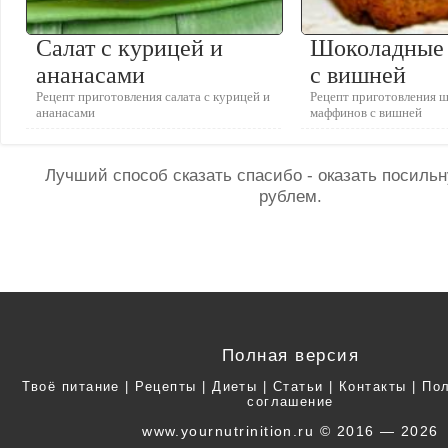
Салат с курицей и
Шоколадные
ананасами
с вишней
Рецепт приготовления салата с курицей и
Рецепт приготовления 
ананасами
маффинов с вишней
Лучший способ сказать спасибо - оказать посил
рублем.
Полная версия
Твоё питание
|
Рецепты
|
Диеты
|
Статьи
|
Контакты
|
Пол
соглашение
www.yournutrinition.ru © 2016 — 2026