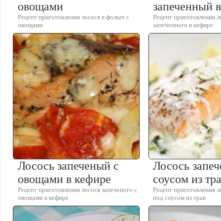
овощами
запеченный 
Рецепт приготовления лосося в фольге с
Рецепт приготовления л
овощами
запеченного в кефире
Лосось запеченый с
Лосось запе
овощами в кефире
соусом из тр
Рецепт приготовления лосося запеченого с
Рецепт приготовления л
овощами в кефире
под соусом из трав