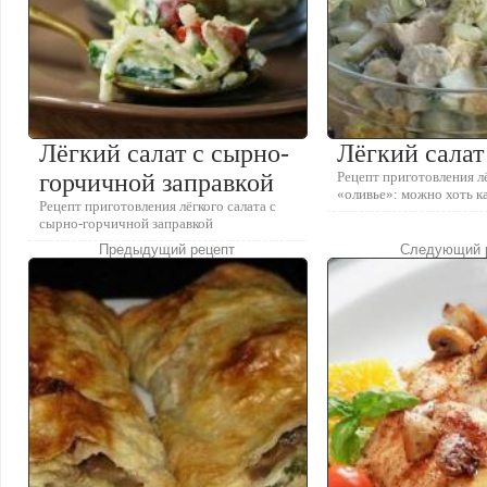
Лёгкий салат с сырно-
Лёгкий салат
горчичной заправкой
Рецепт приготовления лё
«оливье»: можно хоть к
Рецепт приготовления лёгкого салата с
сырно-горчичной заправкой
Предыдущий рецепт
Следующий 