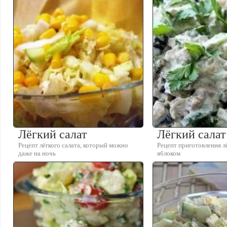
Лёгкий салат
Лёгкий салат
Рецепт лёгкого салата, который можно
Рецепт приготовления лё
даже на ночь
яблоком