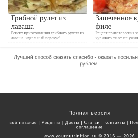
Грибной рулет из
Запеченное 
лаваша
филе
Рецепт приготовления грибного рулетв из
Рецепт приготовления з
лаваша: идеальный перекус!
куриного филе: пп-ужи
Лучший способ сказать спасибо - оказать посил
рублем.
Полная версия
Твоё питание
|
Рецепты
|
Диеты
|
Статьи
|
Контакты
|
Пол
соглашение
www.yournutrinition.ru © 2016 — 2026