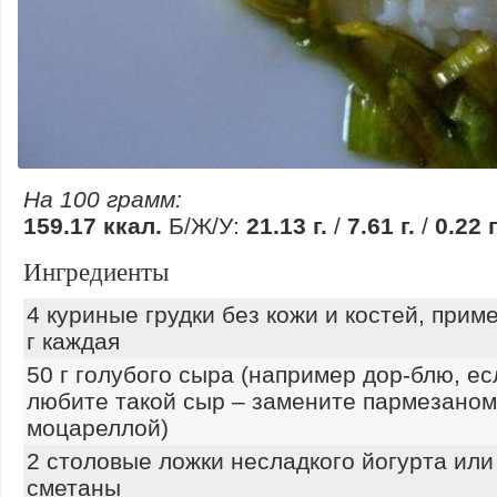
На 100 грамм:
159.17 ккал.
Б/Ж/У:
21.13 г.
/
7.61 г.
/
0.22 г
Ингредиенты
4 куриные грудки без кожи и костей, прим
г каждая
50 г голубого сыра (например дор-блю, ес
любите такой сыр – замените пармезаном
моцареллой)
2 столовые ложки несладкого йогурта ил
сметаны