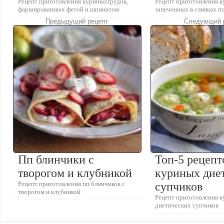
Рецепт приготовления куриныхгрудок,
Рецепт приготовления к
фаршированных фетой и шпинатом
запеченных в сливках п
Предыдущий рецепт
Следующий 
Пп блинчики с
Топ-5 рецепт
творогом и клубникой
куриных дие
Рецепт приготовления пп блинчиков с
супчиков
творогом и клубникой
Рецепт приготовления 
диетических супчиков