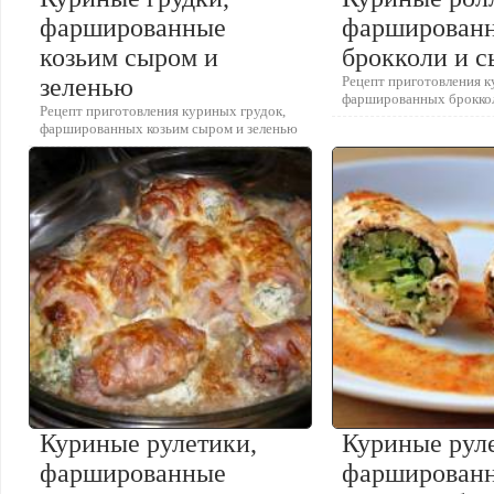
фаршированные
фарширован
козьим сыром и
брокколи и 
зеленью
Рецепт приготовления 
фаршированных брокко
Рецепт приготовления куриных грудок,
фаршированных козьим сыром и зеленью
Куриные рулетики,
Куриные рул
фаршированные
фарширован