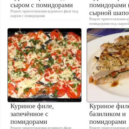
сыром с помидорами
помидорами 
Рецепт приготовления куриного филе под
сырной шапо
сыром с помидорами
Рецепт приготовления к
помидорами под сырно
Куриное филе,
Куриное фил
запечённое с
базиликом и
помидорами
помидорами
Рецепт приготовления куриного филе,
Рецепт приготовления к