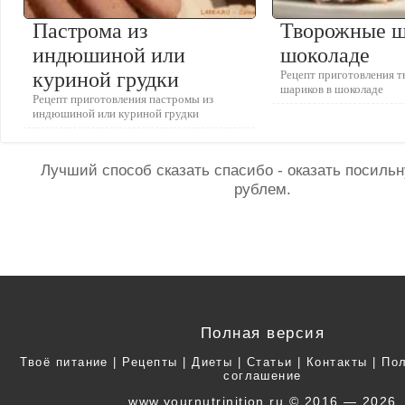
Пастрома из
Творожные ш
индюшиной или
шоколаде
куриной грудки
Рецепт приготовления 
шариков в шоколаде
Рецепт приготовления пастромы из
индюшиной или куриной грудки
Лучший способ сказать спасибо - оказать посил
рублем.
Полная версия
Твоё питание
|
Рецепты
|
Диеты
|
Статьи
|
Контакты
|
Пол
соглашение
www.yournutrinition.ru © 2016 — 2026